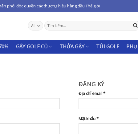
hân phối độc quyền các thương hiệu hàng đầu Thế giới
Tìm
kiếm:
 70%
GẬY GOLF CŨ
THỬA GẬY
TÚI GOLF
PHỤ
ĐĂNG KÝ
Địa chỉ email
*
Mật khẩu
*