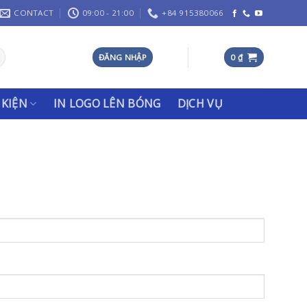
CONTACT
09:00 - 21:00
+84 915380066
ĐĂNG NHẬP
0
₫
 KIỆN
IN LOGO LÊN BÓNG
DỊCH VỤ