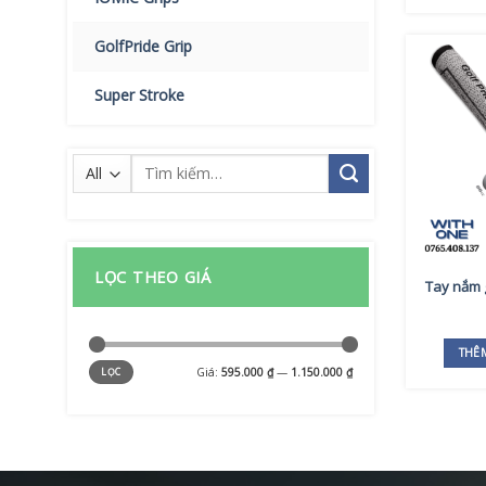
GolfPride Grip
Super Stroke
Tìm
kiếm:
LỌC THEO GIÁ
Tay nắm
THÊ
Giá
Giá
Giá:
595.000 ₫
—
1.150.000 ₫
LỌC
tối
tối
thiểu
đa