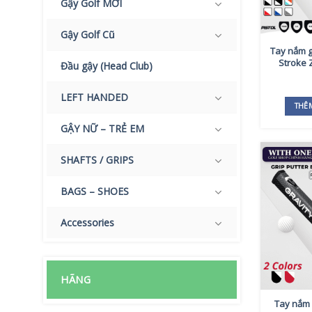
Gậy Golf MỚI
Gậy Golf Cũ
Tay nắm g
Stroke 
Đầu gậy (Head Club)
LEFT HANDED
THÊ
GẬY NỮ – TRẺ EM
SHAFTS / GRIPS
BAGS – SHOES
Accessories
HÃNG
Tay nắm 