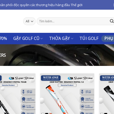
hân phối độc quyền các thương hiệu hàng đầu Thế giới
Tìm
kiếm:
 70%
GẬY GOLF CŨ
THỬA GẬY
TÚI GOLF
PHỤ
ERS