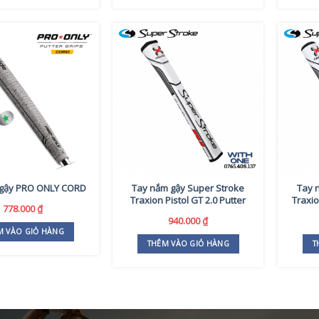
 gậy PRO ONLY CORD
Tay nắm gậy Super Stroke
Tay 
Traxion Pistol GT 2.0 Putter
Traxio
778.000
₫
940.000
₫
M VÀO GIỎ HÀNG
THÊM VÀO GIỎ HÀNG
T