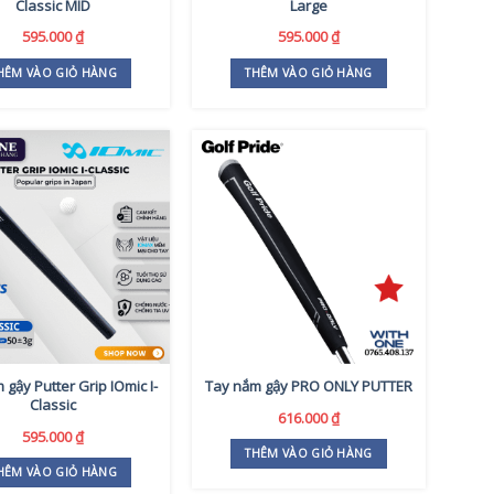
Classic MID
Large
595.000
₫
595.000
₫
HÊM VÀO GIỎ HÀNG
THÊM VÀO GIỎ HÀNG
 gậy Putter Grip IOmic I-
Tay nắm gậy PRO ONLY PUTTER
Classic
616.000
₫
595.000
₫
THÊM VÀO GIỎ HÀNG
HÊM VÀO GIỎ HÀNG