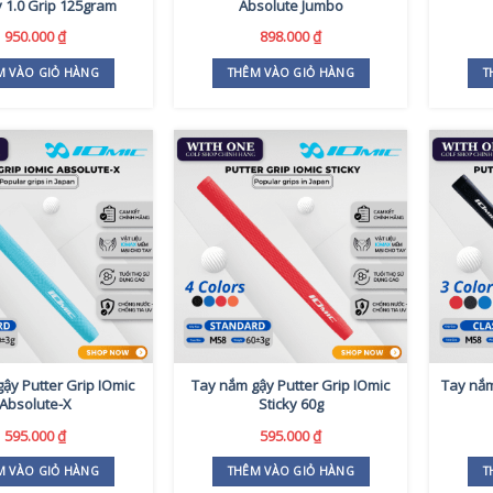
y 1.0 Grip 125gram
Absolute Jumbo
950.000
₫
898.000
₫
M VÀO GIỎ HÀNG
THÊM VÀO GIỎ HÀNG
T
ậy Putter Grip IOmic
Tay nắm gậy Putter Grip IOmic
Tay nắm
Absolute-X
Sticky 60g
595.000
₫
595.000
₫
M VÀO GIỎ HÀNG
THÊM VÀO GIỎ HÀNG
T