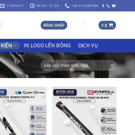
CONTACT
09:00 - 21:00
+84 915380066
ĐĂNG NHẬP
0
₫
 KIỆN
IN LOGO LÊN BÓNG
DỊCH VỤ