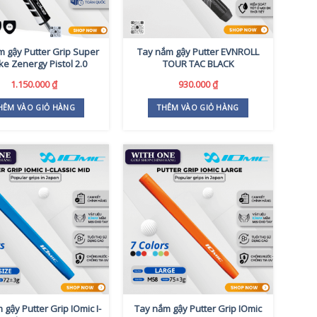
m gậy Putter Grip Super
Tay nắm gậy Putter EVNROLL
ke Zenergy Pistol 2.0
TOUR TAC BLACK
1.150.000
₫
930.000
₫
HÊM VÀO GIỎ HÀNG
THÊM VÀO GIỎ HÀNG
 gậy Putter Grip IOmic I-
Tay nắm gậy Putter Grip IOmic