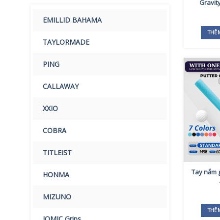
Gravit
EMILLID BAHAMA
THÊ
TAYLORMADE
PING
CALLAWAY
XXIO
COBRA
TITLEIST
Tay nắm g
HONMA
MIZUNO
THÊ
IOMIC Grips