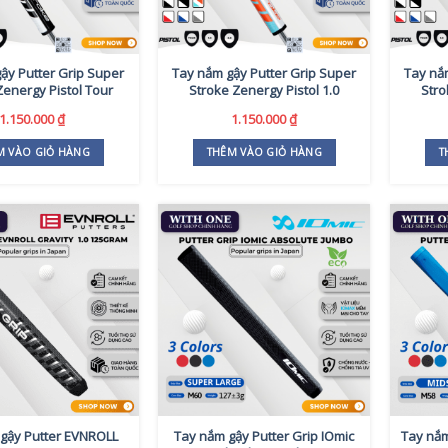
ậy Putter Grip Super
Tay nắm gậy Putter Grip Super
Tay nắ
Zenergy Pistol Tour
Stroke Zenergy Pistol 1.0
Stro
1.150.000
₫
1.150.000
₫
M VÀO GIỎ HÀNG
THÊM VÀO GIỎ HÀNG
T
gậy Putter EVNROLL
Tay nắm gậy Putter Grip IOmic
Tay nắm