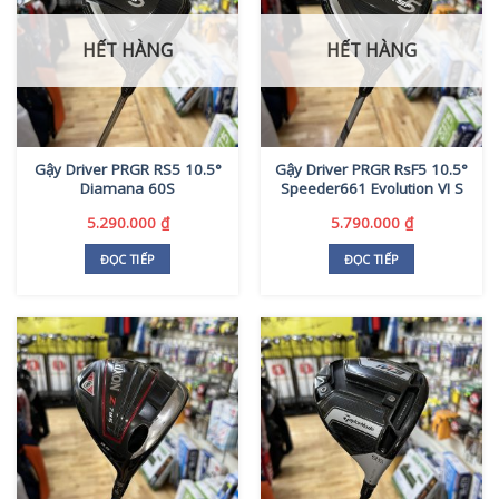
HẾT HÀNG
HẾT HÀNG
Gậy Driver PRGR RS5 10.5°
Gậy Driver PRGR RsF5 10.5°
Diamana 60S
Speeder661 Evolution VI S
5.290.000
₫
5.790.000
₫
ĐỌC TIẾP
ĐỌC TIẾP