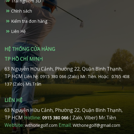
Trải nghiệm 3D
Chính sách
Kiểm tra đơn hàng
Liên Hệ
HỆ THỐNG CỬA HÀNG
TP HỒ CHÍ MINH
63 Nguyễn Hữu Cảnh, Phường 22, Quận Bình Thạnh,
TP HCM
Liên hệ: 0915 380 066 (Zalo) Mr. Tiền.
Hoặc: 0765 408
137 (Zalo) Ms.Trân
LIÊN HỆ
63 Nguyễn Hữu Cảnh, Phường 22, Quận Bình Thạnh,
TP HCM
Hotline:
( Zalo, Viber) Mr.Tiền
0915 380 066
Website:
Email:
withonegolf.com
Withonegolf@gmail.com