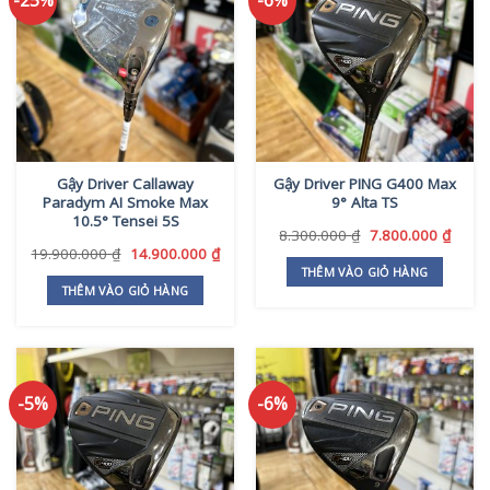
Gậy Driver Callaway
Gậy Driver PING G400 Max
Paradym AI Smoke Max
9° Alta TS
10.5° Tensei 5S
Giá
Giá
8.300.000
₫
7.800.000
₫
gốc
hiện
Giá
Giá
19.900.000
₫
14.900.000
₫
là:
tại
gốc
hiện
THÊM VÀO GIỎ HÀNG
8.300.000 ₫.
là:
là:
tại
THÊM VÀO GIỎ HÀNG
7.800
19.900.000 ₫.
là:
14.900.000 ₫.
-5%
-6%