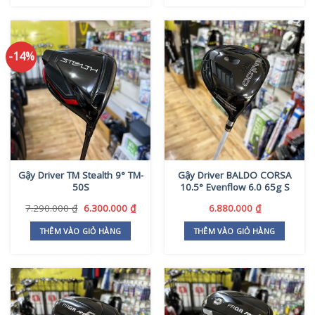
7.900.000 ₫.
8.490
-14%
Gậy Driver TM Stealth 9° TM-
Gậy Driver BALDO CORSA
50S
10.5° Evenflow 6.0 65g S
Giá
Giá
7.290.000
₫
6.300.000
₫
6.880.000
₫
gốc
hiện
là:
tại
THÊM VÀO GIỎ HÀNG
THÊM VÀO GIỎ HÀNG
7.290.000 ₫.
là:
6.300.000 ₫.