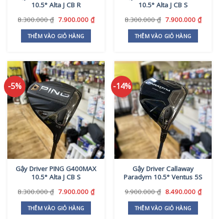
10.5° Alta J CB R
10.5° Alta J CB S
Giá
Giá
Giá
Giá
8.300.000
₫
7.900.000
₫
8.300.000
₫
7.900.000
₫
gốc
hiện
gốc
hiện
là:
tại
là:
tại
THÊM VÀO GIỎ HÀNG
THÊM VÀO GIỎ HÀNG
8.300.000 ₫.
là:
8.300.000 ₫.
là:
7.900.000 ₫.
7.900
-5%
-14%
Gậy Driver PING G400MAX
Gậy Driver Callaway
10.5° Alta J CB S
Paradym 10.5° Ventus 5S
Giá
Giá
Giá
Giá
8.300.000
₫
7.900.000
₫
9.900.000
₫
8.490.000
₫
gốc
hiện
gốc
hiện
là:
tại
là:
tại
THÊM VÀO GIỎ HÀNG
THÊM VÀO GIỎ HÀNG
8.300.000 ₫.
là:
9.900.000 ₫.
là: