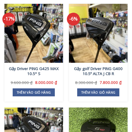
-17%
-6%
Gậy Driver PING G425 MAX
Gậy golf Driver PING G400
10.5° S
10.5º ALTA J CB R
Giá
Giá
Giá
Giá
9.600.000
₫
8.000.000
₫
8.300.000
₫
7.800.000
₫
gốc
hiện
gốc
hiện
là:
tại
là:
tại
THÊM VÀO GIỎ HÀNG
THÊM VÀO GIỎ HÀNG
9.600.000 ₫.
là:
8.300.000 ₫.
là:
8.000.000 ₫.
7.800