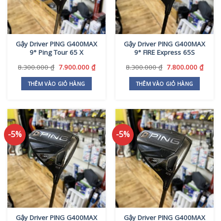
Gậy Driver PING G400MAX
Gậy Driver PING G400MAX
9° Ping Tour 65 X
9° FIRE Express 65S
Giá
Giá
Giá
Giá
8.300.000
₫
7.900.000
₫
8.300.000
₫
7.800.000
₫
gốc
hiện
gốc
hiện
là:
tại
là:
tại
THÊM VÀO GIỎ HÀNG
THÊM VÀO GIỎ HÀNG
8.300.000 ₫.
là:
8.300.000 ₫.
là:
7.900.000 ₫.
7.800
-5%
-5%
Gậy Driver PING G400MAX
Gậy Driver PING G400MAX