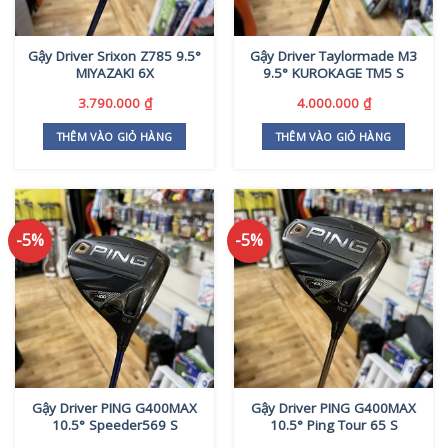
Gậy Driver Srixon Z785 9.5°
Gậy Driver Taylormade M3
MIYAZAKI 6X
9.5° KUROKAGE TM5 S
3.790.000
₫
4.000.000
₫
THÊM VÀO GIỎ HÀNG
THÊM VÀO GIỎ HÀNG
-5%
-5%
Gậy Driver PING G400MAX
Gậy Driver PING G400MAX
10.5° Speeder569 S
10.5° Ping Tour 65 S