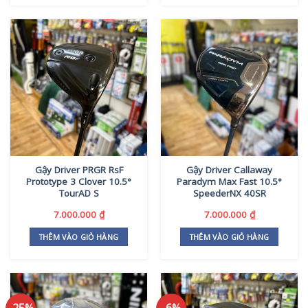
Gậy Driver PRGR RsF
Gậy Driver Callaway
Prototype 3 Clover 10.5°
Paradym Max Fast 10.5°
TourAD S
SpeederNX 40SR
7.000.000
₫
7.000.000
₫
THÊM VÀO GIỎ HÀNG
THÊM VÀO GIỎ HÀNG
-25%
-6%