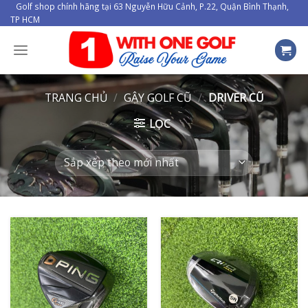
Skip
Golf shop chính hãng tại 63 Nguyễn Hữu Cảnh, P.22, Quận Bình Thạnh,
TP HCM
to
content
TRANG CHỦ
/
GẬY GOLF CŨ
/
DRIVER CŨ
LỌC