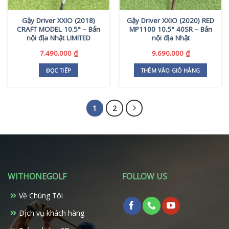
Gậy Driver XXIO (2018)
Gậy Driver XXIO (2020) RED
CRAFT MODEL 10.5° – Bản
MP1100 10.5° 40SR – Bản
nội địa Nhật LIMITED
nội địa Nhật
7.490.000
₫
9.690.000
₫
ĐỌC TIẾP
THÊM VÀO GIỎ HÀNG
1
2
WITHONEGOLF
FOLLOW US
Về Chúng Tôi
Dịch vụ khách hàng