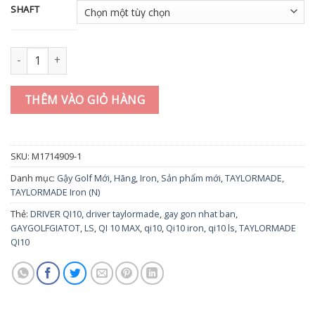
SHAFT
Gậy golf Iron TAYLORMADE Qi10 AS #5-PS -steel shaft số lượng
THÊM VÀO GIỎ HÀNG
SKU:
M1714909-1
Danh mục:
Gậy Golf Mới
,
Hãng
,
Iron
,
Sản phẩm mới
,
TAYLORMADE
,
TAYLORMADE Iron (N)
Thẻ:
DRIVER QI10
,
driver taylormade
,
gay gon nhat ban
,
GAYGOLFGIATOT
,
LS
,
QI 10 MAX
,
qi10
,
Qi10 iron
,
qi10 ls
,
TAYLORMADE
QI10