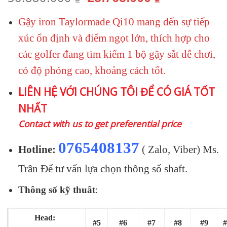
gốc
hiện
Gậy iron Taylormade Qi10 mang đến sự tiếp
là:
tại
36.880.000 ₫.
là:
xúc ổn định và điểm ngọt lớn, thích hợp cho
28.768.000 
các golfer đang tìm kiếm 1 bộ gậy sắt dễ chơi,
có độ phóng cao, khoảng cách tốt.
LIÊN HỆ VỚI CHÚNG TÔI ĐỂ CÓ GIÁ TỐT
NHẤT
Contact with us to get preferential price
0765408137
Hotline:
( Zalo, Viber) Ms.
Trân Để tư vấn lựa chọn thông số shaft.
Thông số kỹ thuât
:
Head:
#5
#6
#7
#8
#9