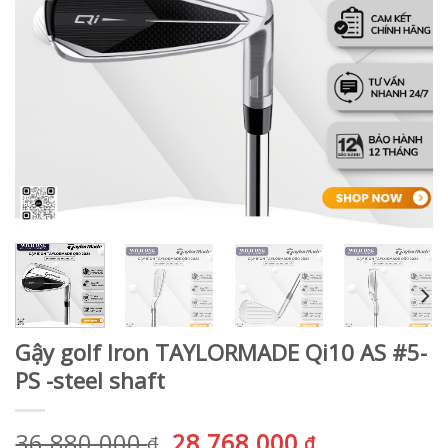
Gậy golf Iron TAYLORMADE Qi10 AS #5-
PS -steel shaft
Giá
Giá
36.880.000
28.768.000
₫
₫