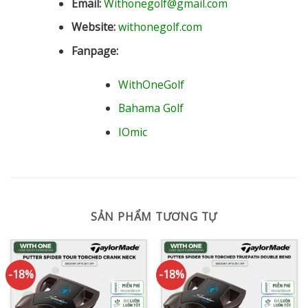
Email:
Withonegolf@gmail.com
Website:
withonegolf.com
Fanpage:
WithOneGolf
Bahama Golf
IOmic
SẢN PHẨM TƯƠNG TỰ
-18%
-18%