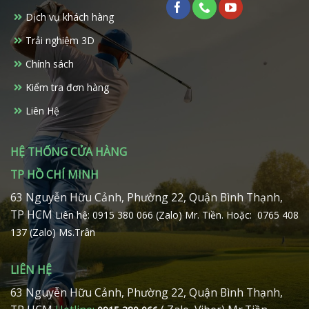
chọn
có
có
Dịch vụ khách hàng
thể
thể
được
Trải nghiệm 3D
được
chọn
chọn
trên
Chính sách
trên
trang
Kiểm tra đơn hàng
trang
sản
sản
phẩm
Liên Hệ
phẩm
HỆ THỐNG CỬA HÀNG
TP HỒ CHÍ MINH
63 Nguyễn Hữu Cảnh, Phường 22, Quận Bình Thạnh,
TP HCM
Liên hệ: 0915 380 066 (Zalo) Mr. Tiền.
Hoặc: 0765 408
137 (Zalo) Ms.Trân
LIÊN HỆ
63 Nguyễn Hữu Cảnh, Phường 22, Quận Bình Thạnh,