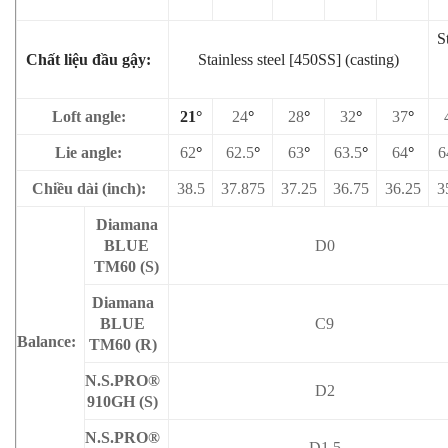
S
Chất liệu đầu gậy:
Stainless steel [450SS] (casting)
Loft angle:
21°
24
°
28
°
32
°
37
°
Lie angle:
62
°
62.5
°
63
°
63.5
°
64
°
6
Chiều dài (inch):
38.5
37.875
37.25
36.75
36.25
3
Diamana
BLUE
D0
TM60 (S)
Diamana
BLUE
C9
Balance:
TM60 (R)
N.S.PRO®
D2
910GH (S)
N.S.PRO®
D1.5