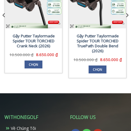
Gậy Putter Taylormade
Gậy Putter Taylormade
Spider TOUR TORCHED
Spider TOUR TORCHED
Crank Neck (2026)
TruePath Double Bend
(2026)
Giá
Giá
10.500.000
₫
8.650.000
₫
gốc
hiện
Giá
Giá
10.500.000
₫
8.650.000
₫
là:
tại
gốc
hiện
CHỌN
10.500.000 ₫.
là:
là:
tại
CHỌN
Sản
8.650.000 ₫.
10.500.000 ₫.
là:
Sản
phẩm
0 ₫.
8.650
phẩm
này
này
có
có
nhiều
nhiều
biến
biến
thể.
thể.
Các
WITHONEGOLF
FOLLOW US
Các
tùy
tùy
chọn
Về Chúng Tôi