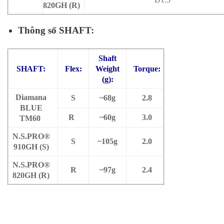
820GH (R)
Thông số SHAFT:
Shaft
SHAFT:
Flex:
Weight
Torque:
(g):
Diamana
S
~68g
2.8
BLUE
R
~60g
3.0
TM60
N.S.PRO®
S
~105g
2.0
910GH (S)
N.S.PRO®
R
~97g
2.4
820GH (R)