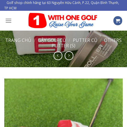
Skip
Golf shop chính hãng tại 63 Nguyễn Hữu Cảnh, P.22, Quận Bình Thạnh,
TP HCM
to
content
TRANG CHỦ
/
GẬY GOLF CŨ
/
PUTTER CŨ
/
OTHERS
PUTTER (S)