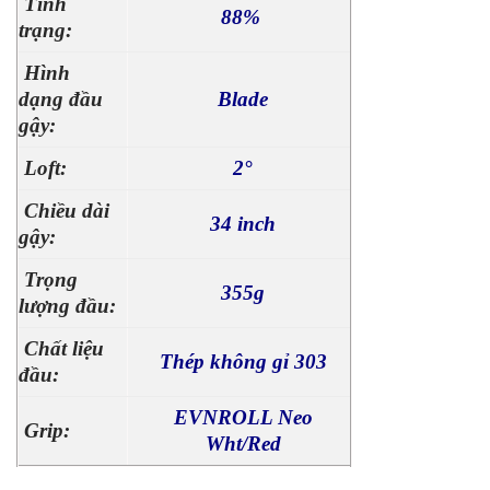
Tình
88%
trạng:
Hình
dạng đầu
Blade
gậy:
Loft:
2°
Chiều dài
34 inch
gậy:
Trọng
355g
lượng đầu:
Chất liệu
Thép không gỉ 303
đầu:
EVNROLL Neo
Grip:
Wht/Red