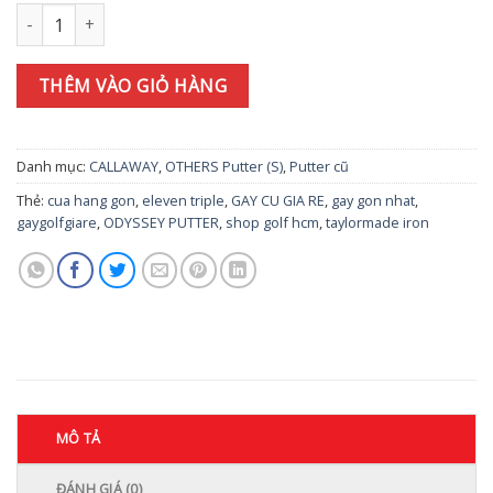
Gậy Putter EVNROLL ER3 số lượng
THÊM VÀO GIỎ HÀNG
Danh mục:
CALLAWAY
,
OTHERS Putter (S)
,
Putter cũ
Thẻ:
cua hang gon
,
eleven triple
,
GAY CU GIA RE
,
gay gon nhat
,
gaygolfgiare
,
ODYSSEY PUTTER
,
shop golf hcm
,
taylormade iron
MÔ TẢ
ĐÁNH GIÁ (0)