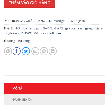
THÊM VÀO GIỎ HÀNG
Danh mục:
Gậy Golf Cũ
,
PING
,
PING Wedge (S)
,
Wedge cũ
Thẻ:
BUNKR
,
cua hang gon
,
GAY CU GIA RE
,
gay gon nhat
,
gaygolfgiare
,
pingbunkR
,
PINGWEDGE
,
shop golf hcm
Thương hiệu:
Ping
MÔ TẢ
ĐÁNH GIÁ (0)