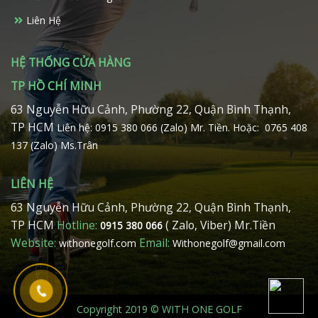
Liên Hệ
HỆ THỐNG CỬA HÀNG
TP HỒ CHÍ MINH
63 Nguyễn Hữu Cảnh, Phường 22, Quận Bình Thạnh,
TP HCM
Liên hệ: 0915 380 066 (Zalo) Mr. Tiền.
Hoặc: 0765 408
137 (Zalo) Ms.Trân
LIÊN HỆ
63 Nguyễn Hữu Cảnh, Phường 22, Quận Bình Thạnh,
TP HCM
Hotline:
( Zalo, Viber) Mr.Tiền
0915 380 066
Website:
Email:
withonegolf.com
Withonegolf@gmail.com
Copyright 2019 © WITH ONE GOLF