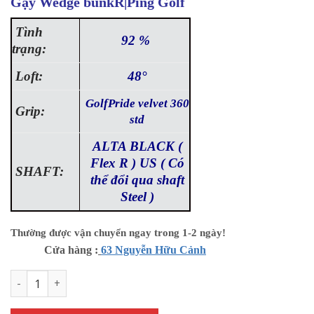
Gậy Wedge bunkR|Ping Golf
Tình
92 %
trạng:
Loft:
48°
GolfPride velvet 360
Grip:
std
ALTA BLACK (
Flex R ) US ( Có
SHAFT:
thể đổi qua shaft
Steel )
Thường được vận chuyển ngay trong 1-2 ngày!
Cửa hàng :
63 Nguyễn Hữu Cảnh
Wedge PING BunkR (2025) Us model số lượng