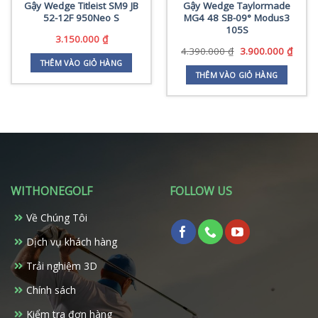
Gậy Wedge Titleist SM9 JB
Gậy Wedge Taylormade
52-12F 950Neo S
MG4 48 SB-09° Modus3
105S
3.150.000
₫
Giá
Giá
4.390.000
₫
3.900.000
₫
gốc
hiện
THÊM VÀO GIỎ HÀNG
là:
tại
THÊM VÀO GIỎ HÀNG
4.390.000 ₫.
là:
3.900
WITHONEGOLF
FOLLOW US
Về Chúng Tôi
Dịch vụ khách hàng
Trải nghiệm 3D
Chính sách
Kiểm tra đơn hàng