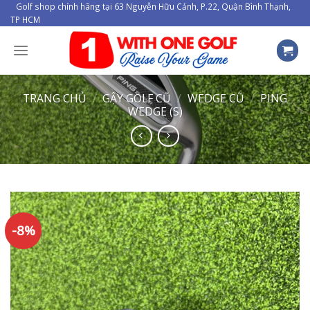
Skip
Golf shop chính hãng tại 63 Nguyễn Hữu Cảnh, P.22, Quận Bình Thạnh,
TP HCM
to
content
TRANG CHỦ
/
GẬY GOLF CŨ
/
WEDGE CŨ
/
PING
WEDGE (S)
-8%