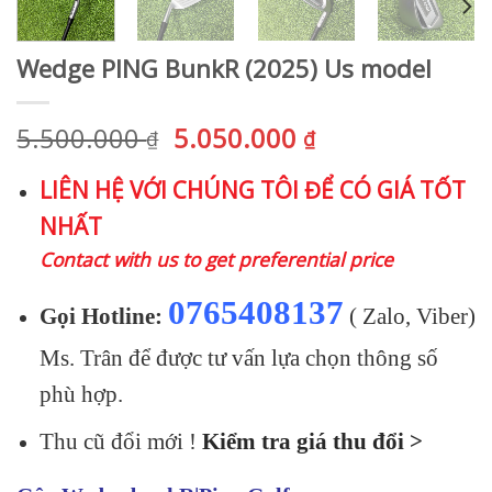
Wedge PING BunkR (2025) Us model
Giá
Giá
5.500.000
5.050.000
₫
₫
gốc
hiện
LIÊN HỆ VỚI CHÚNG TÔI ĐỂ CÓ GIÁ TỐT
là:
tại
NHẤT
5.500.000 ₫.
là:
5.050.000 ₫.
Contact with us to get preferential price
0765408137
Gọi Hotline:
( Zalo, Viber)
Ms. Trân để được tư vấn lựa chọn thông số
phù hợp.
Thu cũ đổi mới !
Kiểm tra giá thu đổi >