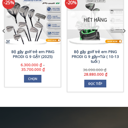
-25%
-20%
HẾT HÀNG
Bộ gậy golf trẻ em PING
Bộ gậy golf trẻ em PING
PRODI G 9 GẬY (2025)
PRODI G 9 gậy+Túi ( 10-13
tuổi )
6.300.000
₫
–
Khoảng
35.700.000
₫
36.090.000
₫
giá:
Giá
Giá
28.880.000
₫
từ
gốc
hiện
CHỌN
6.300.000 ₫
là:
tại
ĐỌC TIẾP
Sản
đến
36.090.000 ₫.
là:
0.000 ₫.
phẩm
35.700.000 ₫
28.880.000 
này
có
nhiều
biến
thể.
Các