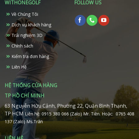
WITHONEGOLF
FOLLOW US
tùy
chọn
Về Chúng Tôi
có
Dịch vụ khách hàng
thể
được
Trải nghiệm 3D
chọn
trên
Chính sách
trang
Kiểm tra đơn hàng
sản
phẩm
Liên Hệ
HỆ THỐNG CỬA HÀNG
TP HỒ CHÍ MINH
63 Nguyễn Hữu Cảnh, Phường 22, Quận Bình Thạnh,
TP HCM
Liên hệ: 0915 380 066 (Zalo) Mr. Tiền.
Hoặc: 0765 408
137 (Zalo) Ms.Trân
LIÊN HỆ