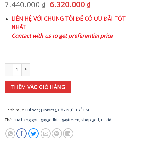
Giá
Giá
7.440.000
6.320.000
₫
₫
gốc
hiện
LIÊN HỆ VỚI CHÚNG TÔI ĐỂ CÓ ƯU ĐÃI TỐT
là:
tại
NHẤT
7.440.000 ₫.
là:
Contact with us to get preferential price
6.320.000 ₫.
Bộ gậy golf trẻ em US KID UL63-S DV3 ( 5 gậy ) số lượng
THÊM VÀO GIỎ HÀNG
Danh mục:
Fullset ( Juniors )
,
GẬY NỮ - TRẺ EM
Thẻ:
cua hang gon
,
gaygolfkid
,
gaytreem
,
shop golf
,
uskid