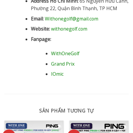
Address Hồ Chí Minh:
65 Nguyễn Hữu Cảnh,
Phường 22, Quận Bình Thạnh, TP HCM
Email:
Withonegolf@gmail.com
Website:
withonegolf.com
Fanpage:
WithOneGolf
Grand Prix
IOmic
SẢN PHẨM TƯƠNG TỰ