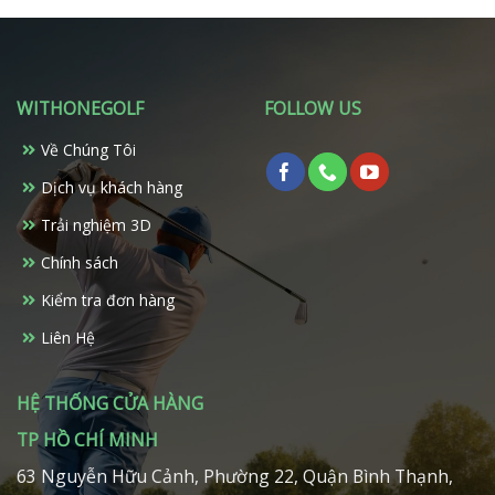
có
có
nhiều
nhiều
biến
biến
thể.
thể.
Các
WITHONEGOLF
FOLLOW US
Các
tùy
tùy
chọn
Về Chúng Tôi
chọn
có
có
Dịch vụ khách hàng
thể
thể
được
Trải nghiệm 3D
được
chọn
chọn
trên
Chính sách
trên
trang
Kiểm tra đơn hàng
trang
sản
sản
phẩm
Liên Hệ
phẩm
HỆ THỐNG CỬA HÀNG
TP HỒ CHÍ MINH
63 Nguyễn Hữu Cảnh, Phường 22, Quận Bình Thạnh,