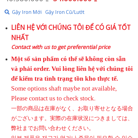
gốc
hiện
Gậy Iron Mới
Gậy Iron Cũ/Lướt
là:
tại
46.580.000 ₫.
là:
LIÊN HỆ VỚI CHÚNG TÔI ĐỂ CÓ GIÁ TỐT
34.600.000 
NHẤT
Contact with us to get preferential price
Một số sản phẩm có thể sẽ không còn sẵn
và phải order. Vui lòng liên hệ với chúng tôi
để kiểm tra tình trạng tồn kho thực tế.
Some options shaft maybe not available,
Please contact us to check stock.
一部の商品は在庫がなく、お取り寄せとなる場合
がございます。実際の在庫状況につきましては、
弊社までお問い合わせください。