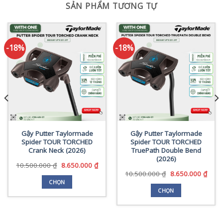
SẢN PHẨM TƯƠNG TỰ
-18%
-18%
Gậy Putter Taylormade
Gậy Putter Taylormade
Spider TOUR TORCHED
Spider TOUR TORCHED
Crank Neck (2026)
TruePath Double Bend
(2026)
Giá
Giá
10.500.000
₫
8.650.000
₫
gốc
hiện
Giá
Giá
10.500.000
₫
8.650.000
₫
là:
tại
gốc
hiện
CHỌN
10.500.000 ₫.
là:
là:
tại
CHỌN
Sản
8.650.000 ₫.
10.500.000 ₫.
là:
Sản
phẩm
0 ₫.
8.650
phẩm
này
này