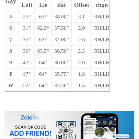
Gậy
Loft
Lie
dài
Offset
chọn
5
27°
62°
38.00″
3.1
RH/LH
6
31°
62.5°
37.50″
2.9
RH/LH
7
35°
63°
37.00″
2.6
RH/LH
8
39°
63.5°
36.50″
2.3
RH/LH
9
43°
64°
36.00″
2.0
RH/LH
P
47°
64°
35.75″
1.8
RH/LH
W
52°
64°
35.50″
1.6
RH/LH