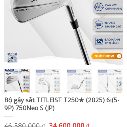
Bộ gậy sắt TITLEIST T250★ (2025) 6i(5-
9P) 750Neo S (JP)
Giá
Giá
46.580.000
34.600.000
₫
₫