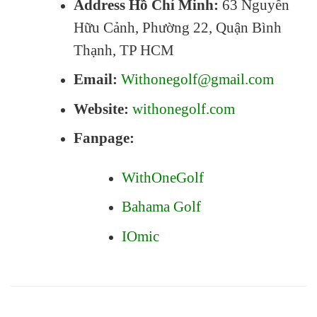
Address Hồ Chí Minh:
63 Nguyễn
Hữu Cảnh, Phường 22, Quận Bình
Thạnh, TP HCM
Email:
Withonegolf@gmail.com
Website:
withonegolf.com
Fanpage:
WithOneGolf
Bahama Golf
IOmic