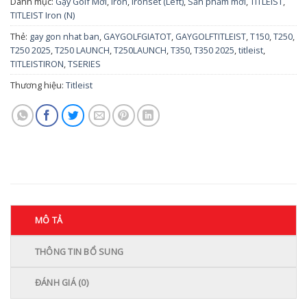
Danh mục:
Gậy Golf Mới
,
Iron
,
Ironset (Left)
,
Sản phẩm mới
,
TITLEIST
,
TITLEIST Iron (N)
Thẻ:
gay gon nhat ban
,
GAYGOLFGIATOT
,
GAYGOLFTITLEIST
,
T150
,
T250
,
T250 2025
,
T250 LAUNCH
,
T250LAUNCH
,
T350
,
T350 2025
,
titleist
,
TITLEISTIRON
,
TSERIES
Thương hiệu:
Titleist
MÔ TẢ
THÔNG TIN BỔ SUNG
ĐÁNH GIÁ (0)