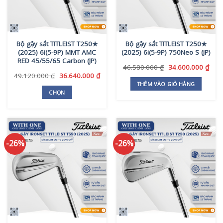
Bộ gậy sắt TITLEIST T250★
Bộ gậy sắt TITLEIST T250★
(2025) 6i(5-9P) MMT AMC
(2025) 6i(5-9P) 750Neo S (JP)
RED 45/55/65 Carbon (JP)
Giá
Giá
46.580.000
₫
34.600.000
₫
gốc
hiện
Giá
Giá
49.120.000
₫
36.640.000
₫
là:
tại
gốc
hiện
THÊM VÀO GIỎ HÀNG
46.580.000 ₫.
là:
là:
tại
CHỌN
34.6
49.120.000 ₫.
là:
Sản
36.640.000 ₫.
phẩm
này
có
-26%
-26%
nhiều
biến
thể.
Các
tùy
chọn
có
thể