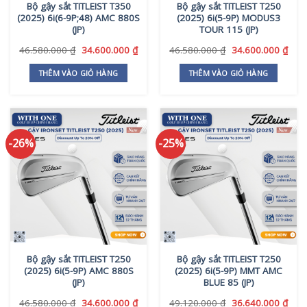
Bộ gậy sắt TITLEIST T350
Bộ gậy sắt TITLEIST T250
được
(2025) 6i(6-9P;48) AMC 880S
(2025) 6i(5-9P) MODUS3
chọn
(JP)
TOUR 115 (JP)
trên
Giá
Giá
Giá
Giá
46.580.000
₫
34.600.000
₫
46.580.000
₫
34.600.000
₫
trang
gốc
hiện
gốc
hiện
sản
là:
tại
là:
tại
THÊM VÀO GIỎ HÀNG
THÊM VÀO GIỎ HÀNG
phẩm
46.580.000 ₫.
là:
46.580.000 ₫.
là:
34.600.000 ₫.
34.6
-26%
-25%
Bộ gậy sắt TITLEIST T250
Bộ gậy sắt TITLEIST T250
(2025) 6i(5-9P) AMC 880S
(2025) 6i(5-9P) MMT AMC
(JP)
BLUE 85 (JP)
Giá
Giá
Giá
Giá
46.580.000
₫
34.600.000
₫
49.120.000
₫
36.640.000
₫