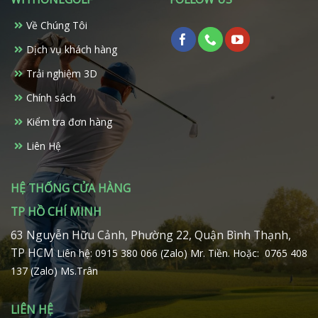
Các
tùy
Về Chúng Tôi
chọn
có
Dịch vụ khách hàng
thể
Trải nghiệm 3D
được
chọn
Chính sách
trên
Kiểm tra đơn hàng
trang
sản
Liên Hệ
phẩm
HỆ THỐNG CỬA HÀNG
TP HỒ CHÍ MINH
63 Nguyễn Hữu Cảnh, Phường 22, Quận Bình Thạnh,
TP HCM
Liên hệ: 0915 380 066 (Zalo) Mr. Tiền.
Hoặc: 0765 408
137 (Zalo) Ms.Trân
LIÊN HỆ