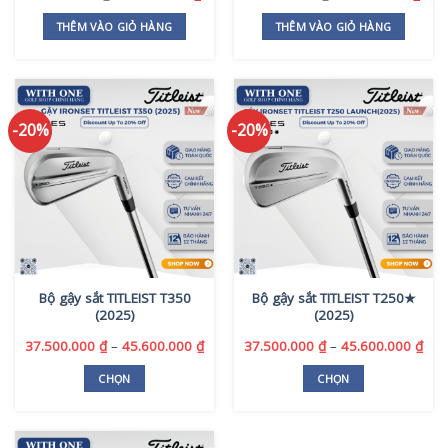
gốc
hiện
gốc
hiện
là:
tại
là:
tại
THÊM VÀO GIỎ HÀNG
THÊM VÀO GIỎ HÀNG
46.580.000 ₫.
là:
49.120.000 ₫.
là:
34.600.000 ₫.
36.6
-20%
-20%
Bộ gậy sắt TITLEIST T350
Bộ gậy sắt TITLEIST T250★
(2025)
(2025)
Khoảng
Kho
37.500.000
₫
–
45.600.000
₫
37.500.000
₫
–
45.600.000
₫
giá:
giá:
từ
từ
CHỌN
CHỌN
37.500.000 ₫
37.
Sản
Sản
đến
đến
phẩm
phẩm
45.600.000 ₫
45.
này
này