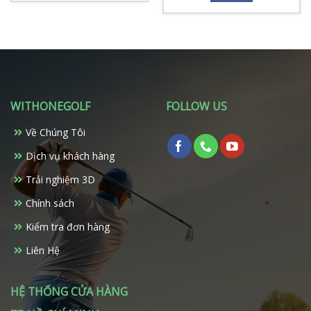
8.650.000 ₫.
10.500.000 ₫.
là:
Sản
phẩm
0 ₫.
8.650
phẩm
này
này
có
có
nhiều
nhiều
biến
biến
thể.
thể.
Các
WITHONEGOLF
FOLLOW US
Các
tùy
tùy
chọn
Về Chúng Tôi
chọn
có
có
Dịch vụ khách hàng
thể
thể
được
Trải nghiệm 3D
được
chọn
chọn
trên
Chính sách
trên
trang
Kiểm tra đơn hàng
trang
sản
sản
phẩm
Liên Hệ
phẩm
HỆ THỐNG CỬA HÀNG