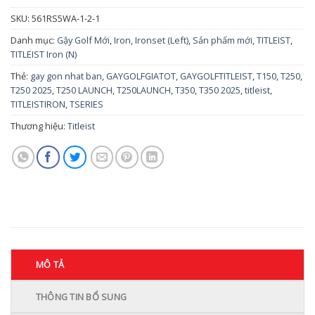
SKU:
561RS5WA-1-2-1
Danh mục:
Gậy Golf Mới
,
Iron
,
Ironset (Left)
,
Sản phẩm mới
,
TITLEIST
,
TITLEIST Iron (N)
Thẻ:
gay gon nhat ban
,
GAYGOLFGIATOT
,
GAYGOLFTITLEIST
,
T150
,
T250
,
T250 2025
,
T250 LAUNCH
,
T250LAUNCH
,
T350
,
T350 2025
,
titleist
,
TITLEISTIRON
,
TSERIES
Thương hiệu:
Titleist
MÔ TẢ
THÔNG TIN BỔ SUNG