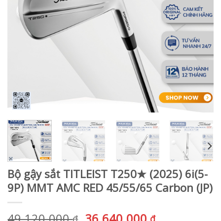
Bộ gậy sắt TITLEIST T250★ (2025) 6i(5-
9P) MMT AMC RED 45/55/65 Carbon (JP)
Giá
Giá
49.120.000
36.640.000
₫
₫