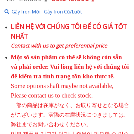
gốc
hiện
Gậy Iron Mới
Gậy Iron Cũ/Lướt
là:
tại
49.120.000 ₫.
là:
LIÊN HỆ VỚI CHÚNG TÔI ĐỂ CÓ GIÁ TỐT
36.640.000 
NHẤT
Contact with us to get preferential price
Một số sản phẩm có thể sẽ không còn sẵn
và phải order. Vui lòng liên hệ với chúng tôi
để kiểm tra tình trạng tồn kho thực tế.
Some options shaft maybe not available,
Please contact us to check stock.
一部の商品は在庫がなく、お取り寄せとなる場合
がございます。実際の在庫状況につきましては、
弊社までお問い合わせください。