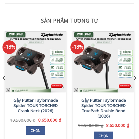
SẢN PHẨM TƯƠNG TỰ
-18%
-18%
Gậy Putter Taylormade
Gậy Putter Taylormade
Spider TOUR TORCHED
Spider TOUR TORCHED
Crank Neck (2026)
TruePath Double Bend
(2026)
Giá
Giá
10.500.000
₫
8.650.000
₫
gốc
hiện
Giá
Giá
10.500.000
₫
8.650.000
₫
là:
tại
gốc
hiện
CHỌN
10.500.000 ₫.
là:
là:
tại
CHỌN
Sản