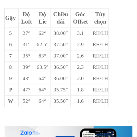
Độ
Độ
Chiều
Góc
Tùy
Gậy
Loft
Lie
dài
Offset
chọn
5
27°
62°
38.00″
3.1
RH/LH
6
31°
62.5°
37.50″
2.9
RH/LH
7
35°
63°
37.00″
2.6
RH/LH
8
39°
63.5°
36.50″
2.3
RH/LH
9
43°
64°
36.00″
2.0
RH/LH
P
47°
64°
35.75″
1.8
RH/LH
W
52°
64°
35.50″
1.6
RH/LH