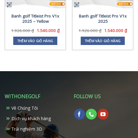
Banh golf Titleist Pro V1x
Banh golf Titleist Pro V1x
2025 – Yellow
2025
Giá
Giá
Giá
Giá
1.926.000
₫
1.540.000
₫
1.926.000
₫
1.540.000
₫
gốc
hiện
gốc
hiện
là:
tại
là:
tại
THÊM VÀO GIỎ HÀNG
THÊM VÀO GIỎ HÀNG
1.926.000 ₫.
là:
1.926.000 ₫.
là:
1.540.000 ₫.
1.540
WITHONEGOLF
FOLLOW US
Về Chúng Tôi
Dịch vụ khách hàng
Trải nghiệm 3D