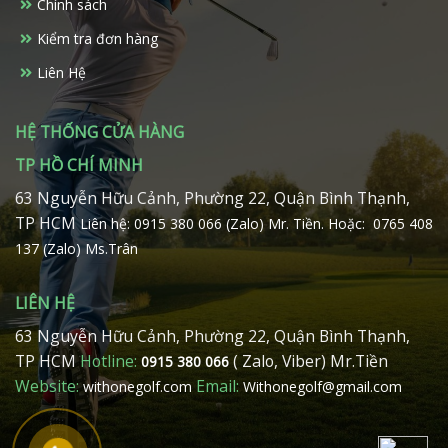
Chính sách
Kiểm tra đơn hàng
Liên Hệ
HỆ THỐNG CỬA HÀNG
TP HỒ CHÍ MINH
63 Nguyễn Hữu Cảnh, Phường 22, Quận Bình Thạnh,
TP HCM
Liên hệ: 0915 380 066 (Zalo) Mr. Tiền.
Hoặc: 0765 408
137 (Zalo) Ms.Trân
LIÊN HỆ
63 Nguyễn Hữu Cảnh, Phường 22, Quận Bình Thạnh,
TP HCM
Hotline:
( Zalo, Viber) Mr.Tiền
0915 380 066
Website:
Email:
withonegolf.com
Withonegolf@gmail.com