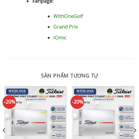
Fanpage:
WithOneGolf
Grand Prix
IOmic
SẢN PHẨM TƯƠNG TỰ
-20%
-20%