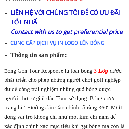
gốc
hiện
LIÊN HỆ VỚI CHÚNG TÔI ĐỂ CÓ ƯU ĐÃI
là:
tại
TỐT NHẤT
1.480.000 ₫.
là:
1.250.000 ₫.
Contact with us to get preferential price
CUNG CẤP DỊCH VỤ IN LOGO LÊN BÓNG
Thông tin sản phẩm:
óng Gôn Tour Response là loại bóng
3 Lớp
được
B
phát triển cho phép những người chơi golf nghiệp
dư dễ dàng trải nghiệm những quả bóng được
người chơi ở giải đấu Tour sử dụng. Bóng được
trang bị ” Đường dẫn Căn chỉnh rõ ràng 360° MỚI”
đóng vai trò không chỉ như một kim chỉ nam để
xác định chính xác mục tiêu khi gạt bóng mà còn là