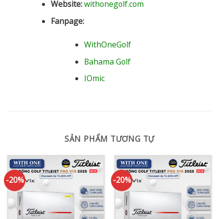
Website:
withonegolf.com
Fanpage:
WithOneGolf
Bahama Golf
IOmic
SẢN PHẨM TƯƠNG TỰ
-20%
-20%