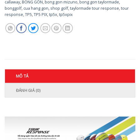
callaway
,
BÓNG GÔN
,
bong gon mizuno
,
bong gon taylormade
,
bonggolf
,
cua hang gon
,
shop golf
,
taylormade tour response
,
tour
response
,
TP5
,
TP5 PIX
,
tp5x
,
tp5xpix
MÔ TẢ
ĐÁNH GIÁ (0)