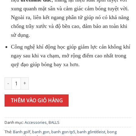
xung quanh mặt sân và cảm giác cảm bóng tuyệt vời.
Ngoài ra, liên kết ngang phân tử giúp nó có khả năng
chống trầy xước và độ bền cao, đảm bảo an toàn khi
sử dụng.
Công nghệ khí động học giúp giảm lực cản không khí
ngay sau khi va chạm, mở rộng điểm cao nhất trong
quỹ đạo giúp bóng bay
xa hơn.
Banh golf Taylormade TOUR RESPONSE STRIPE Blue số lượng
THÊM VÀO GIỎ HÀNG
Danh mục:
Accessories
,
BALLS
Thẻ:
Banh golf
,
banh gon
,
banh gon tp5
,
banh gôntitleist
,
bong