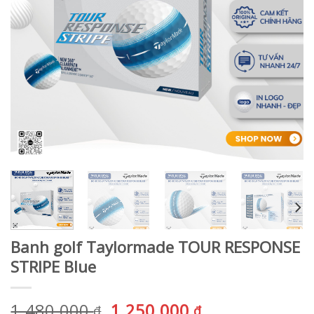
Banh golf Taylormade TOUR RESPONSE
STRIPE Blue
Giá
Giá
1.480.000
1.250.000
₫
₫