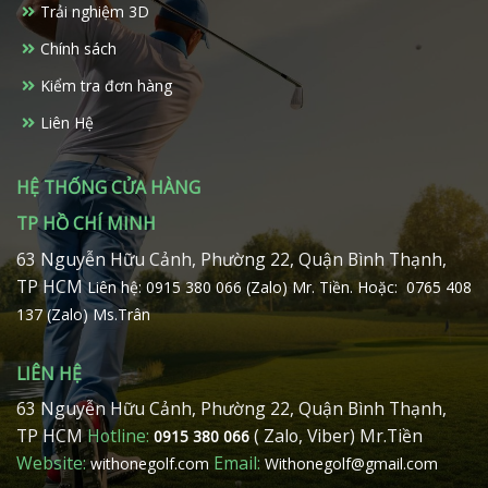
Trải nghiệm 3D
Chính sách
Kiểm tra đơn hàng
Liên Hệ
HỆ THỐNG CỬA HÀNG
TP HỒ CHÍ MINH
63 Nguyễn Hữu Cảnh, Phường 22, Quận Bình Thạnh,
TP HCM
Liên hệ: 0915 380 066 (Zalo) Mr. Tiền.
Hoặc: 0765 408
137 (Zalo) Ms.Trân
LIÊN HỆ
63 Nguyễn Hữu Cảnh, Phường 22, Quận Bình Thạnh,
TP HCM
Hotline:
( Zalo, Viber) Mr.Tiền
0915 380 066
Website:
Email:
withonegolf.com
Withonegolf@gmail.com