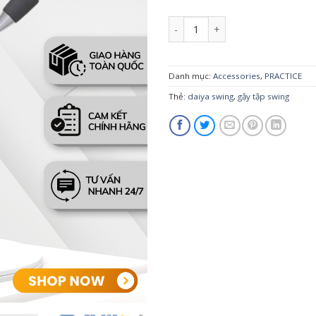
DAIYA SWING TR-535 số lượng
Danh mục:
Accessories
,
PRACTICE
Thẻ:
daiya swing
,
gậy tập swing