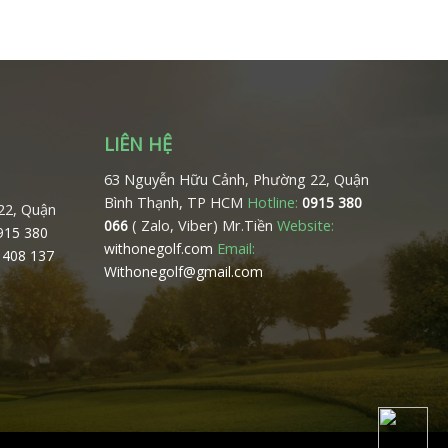
LIÊN HỆ
63 Nguyễn Hữu Cảnh, Phường 22, Quận
Bình Thạnh, TP HCM
Hotline:
0915 380
22, Quận
( Zalo, Viber) Mr.Tiền
Website:
066
0915 380
Email:
withonegolf.com
 408 137
Withonegolf@gmail.com