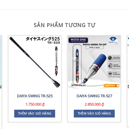
SẢN PHẨM TƯƠNG TỰ
DAIYA SWING TR-525
DAIYA SWING TR-527
1.750.000
₫
2.850.000
₫
THÊM VÀO GIỎ HÀNG
THÊM VÀO GIỎ HÀNG