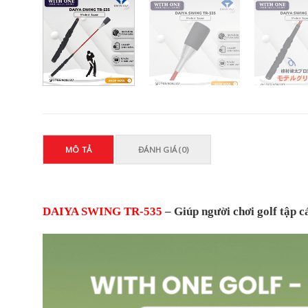
MÔ TẢ
ĐÁNH GIÁ (0)
DAIYA SWING TR-535
– Giúp người chơi golf tập c