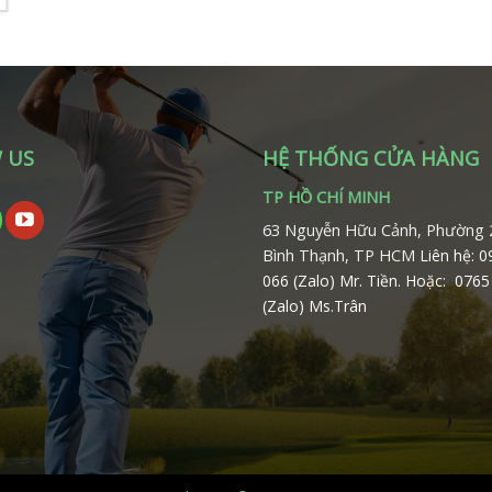
 US
HỆ THỐNG CỬA HÀNG
TP HỒ CHÍ MINH
63 Nguyễn Hữu Cảnh, Phường 
Bình Thạnh, TP HCM
Liên hệ: 
066 (Zalo) Mr. Tiền.
Hoặc: 0765
(Zalo) Ms.Trân