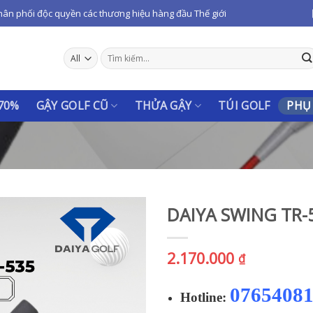
hân phối độc quyền các thương hiệu hàng đầu Thế giới
Tìm
kiếm:
 70%
GẬY GOLF CŨ
THỬA GẬY
TÚI GOLF
PHỤ
DAIYA SWING TR-
2.170.000
₫
0765408
Hotline: