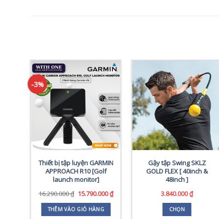
-3%
UM
Thiết bị tập luyện GARMIN
Gậy tập Swing SKLZ
APPROACH R10 [Golf
GOLD FLEX [ 40inch &
launch monitor]
48inch ]
Giá
Giá
16.290.000
₫
15.790.000
₫
3.840.000
₫
gốc
hiện
G
là:
tại
THÊM VÀO GIỎ HÀNG
CHỌN
16.290.000 ₫.
là: