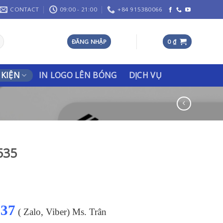
CONTACT
09:00 - 21:00
+84 915380066
ĐĂNG NHẬP
0
₫
 KIỆN
IN LOGO LÊN BÓNG
DỊCH VỤ
535
137
( Zalo, Viber) Ms. Trân