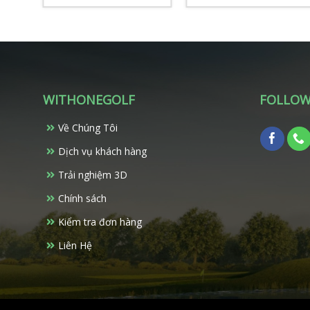
Sản
15.790.000 ₫.
phẩm
này
có
nhiều
biến
thể.
WITHONEGOLF
FOLLOW
Các
tùy
chọn
Về Chúng Tôi
có
Dịch vụ khách hàng
thể
được
Trải nghiệm 3D
chọn
trên
Chính sách
trang
Kiểm tra đơn hàng
sản
phẩm
Liên Hệ