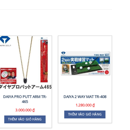
DAIYA PRO PUTT ARM TR-
DAIYA 2 WAY MAT TR-408
DA
465
1.280.000
₫
3.000.000
₫
THÊM VÀO GIỎ HÀNG
THÊM VÀO GIỎ HÀNG