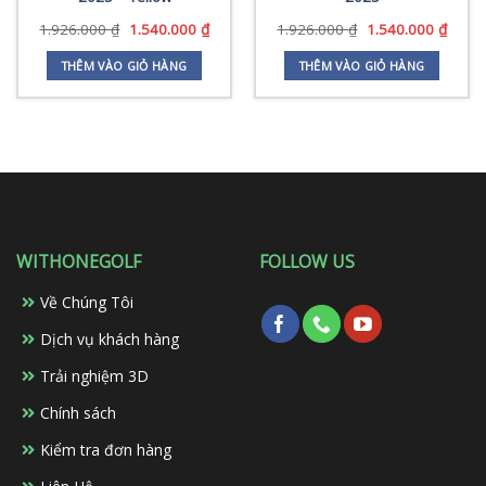
Giá
Giá
Giá
Giá
1.926.000
₫
1.540.000
₫
1.926.000
₫
1.540.000
₫
gốc
hiện
gốc
hiện
là:
tại
là:
tại
THÊM VÀO GIỎ HÀNG
THÊM VÀO GIỎ HÀNG
1.926.000 ₫.
là:
1.926.000 ₫.
là:
1.540.000 ₫.
1.540
WITHONEGOLF
FOLLOW US
Về Chúng Tôi
Dịch vụ khách hàng
Trải nghiệm 3D
Chính sách
Kiểm tra đơn hàng