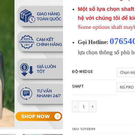
Một số lựa chọn shaft 
hệ với chúng tôi để ki
Some options shaft maybe
07654
Gọi Hotline:
lựa chọn thông số phù h
ĐỘ-WEDGE
SHAFT
Đầu gậy Wedge BAHAMA EB-99 số 
SKU:
501EB99