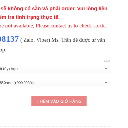
đến
sẽ không có sẵn và phải order. Vui lòng liên
6.100.000 ₫
ểm tra tình trạng thực tế.
 not available, Please contact us to check stock.
08137
( Zalo, Viber) Ms. Trân để được tư vấn
ợp.
XÓA
lượng
THÊM VÀO GIỎ HÀNG