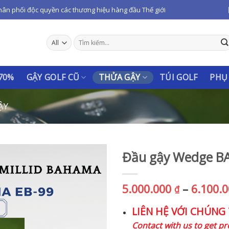
hân phối độc quyền các thương hiệu hàng đầu Thế giới
Tìm
kiếm:
 70%
GẬY GOLF CŨ
THỬA GẬY
TÚI GOLF
PHỤ
ẬY
Đầu gậy Wedge B
5.000.000
–
6.100.
₫
LIÊN HỆ VỚI CHÚNG 
Contact with us to get pr