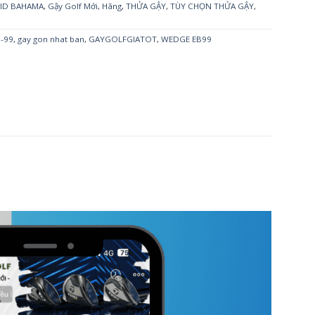
LID BAHAMA
,
Gậy Golf Mới
,
Hãng
,
THỬA GẬY
,
TÙY CHỌN THỬA GẬY
,
-99
,
gay gon nhat ban
,
GAYGOLFGIATOT
,
WEDGE EB99