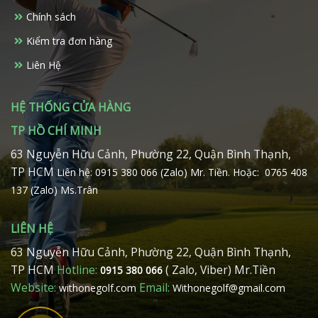
chọn
chọn
Chính sách
trên
trên
Kiểm tra đơn hàng
trang
trang
sản
sản
Liên Hệ
phẩm
phẩm
HỆ THỐNG CỬA HÀNG
TP HỒ CHÍ MINH
63 Nguyễn Hữu Cảnh, Phường 22, Quận Bình Thạnh,
TP HCM
Liên hệ: 0915 380 066 (Zalo) Mr. Tiền.
Hoặc: 0765 408
137 (Zalo) Ms.Trân
LIÊN HỆ
63 Nguyễn Hữu Cảnh, Phường 22, Quận Bình Thạnh,
TP HCM
Hotline:
( Zalo, Viber) Mr.Tiền
0915 380 066
Website:
Email:
withonegolf.com
Withonegolf@gmail.com