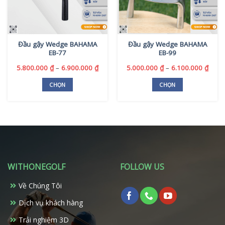
Đầu gậy Wedge BAHAMA
Đầu gậy Wedge BAHAMA
EB-77
EB-99
Khoảng
Khoả
5.800.000
₫
–
6.900.000
₫
5.000.000
₫
–
6.100.000
₫
giá:
giá:
từ
từ
CHỌN
CHỌN
5.800.000 ₫
5.000
Sản
Sản
đến
đến
phẩm
phẩm
6.900.000 ₫
6.100
này
này
có
có
nhiều
nhiều
biến
biến
thể.
thể.
WITHONEGOLF
FOLLOW US
Các
Các
tùy
tùy
Về Chúng Tôi
chọn
chọn
có
có
Dịch vụ khách hàng
thể
thể
Trải nghiệm 3D
được
được