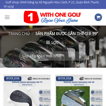
Skip
Golf shop chính hãng tại 63 Nguyễn Hữu Cảnh, P.22, Quận Bình Thạnh,
TP HCM
to
content
TRANG CHỦ
/
SẢN PHẨM ĐƯỢC GẮN THẺ “EB-99”
LỌC