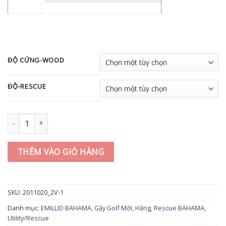
ĐỘ CỨNG-WOOD
ĐỘ-RESCUE
Gậy Golf Utility BAHAMA EB-33 số lượng
THÊM VÀO GIỎ HÀNG
SKU:
2011020_2V-1
Danh mục:
EMILLID BAHAMA
,
Gậy Golf Mới
,
Hãng
,
Rescue BAHAMA
,
Utility/Rescue