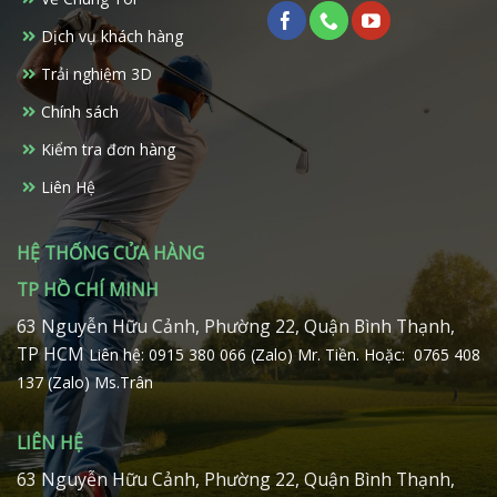
có
có
Dịch vụ khách hàng
thể
thể
được
được
Trải nghiệm 3D
chọn
chọn
trên
trên
Chính sách
trang
trang
Kiểm tra đơn hàng
sản
sản
phẩm
phẩm
Liên Hệ
HỆ THỐNG CỬA HÀNG
TP HỒ CHÍ MINH
63 Nguyễn Hữu Cảnh, Phường 22, Quận Bình Thạnh,
TP HCM
Liên hệ: 0915 380 066 (Zalo) Mr. Tiền.
Hoặc: 0765 408
137 (Zalo) Ms.Trân
LIÊN HỆ
63 Nguyễn Hữu Cảnh, Phường 22, Quận Bình Thạnh,