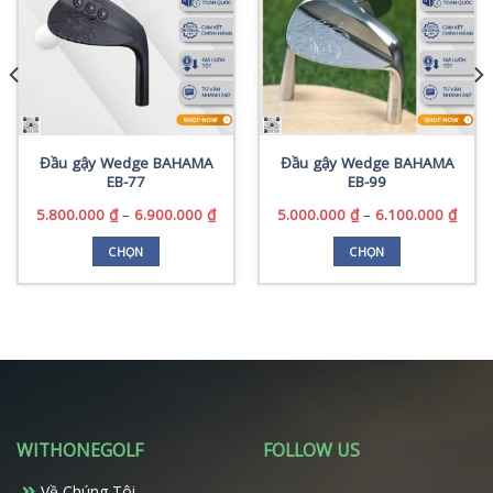
Đầu gậy Wedge BAHAMA
Đầu gậy Wedge BAHAMA
EB-77
EB-99
Khoảng
Khoả
5.800.000
₫
–
6.900.000
₫
5.000.000
₫
–
6.100.000
₫
giá:
giá:
từ
từ
CHỌN
CHỌN
5.800.000 ₫
5.000
Sản
Sản
đến
đến
phẩm
phẩm
0 ₫.
6.900.000 ₫
6.100
này
này
có
có
nhiều
nhiều
biến
biến
thể.
thể.
Các
Các
WITHONEGOLF
FOLLOW US
tùy
tùy
chọn
chọn
Về Chúng Tôi