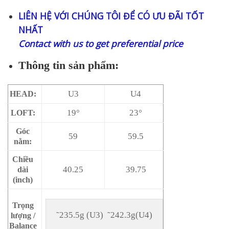
gốc
hiện
LIÊN HỆ VỚI CHÚNG TÔI ĐỂ CÓ ƯU ĐÃI TỐT
là:
tại
NHẤT
12.760.000 ₫.
là:
Contact with us to get preferential price
8.930.000 ₫.
Thông tin sản phẩm:
U3
U4
HEAD:
19°
23°
LOFT:
Góc
59
59.5
nằm:
Chiều
40.25
39.75
dài
(inch)
Trọng
˜235.5g (U3)  ˜242.3g(U4)
lượng /
Balance