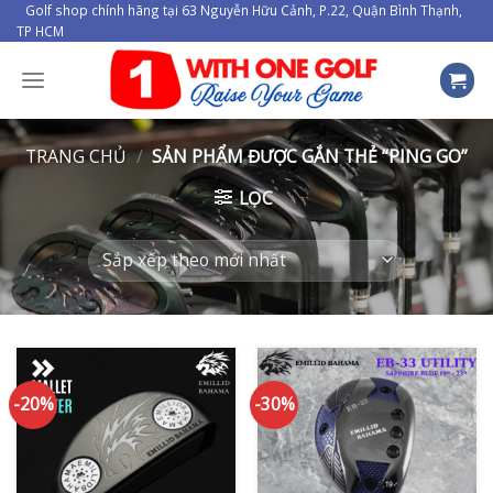
Skip
Golf shop chính hãng tại 63 Nguyễn Hữu Cảnh, P.22, Quận Bình Thạnh,
TP HCM
to
content
TRANG CHỦ
/
SẢN PHẨM ĐƯỢC GẮN THẺ “PING GO”
LỌC
-20%
-30%