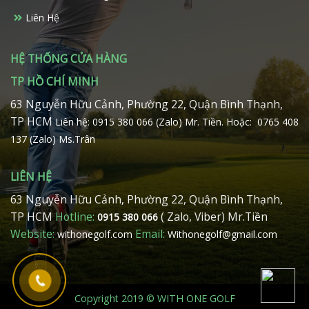
sản
phẩm
Liên Hệ
phẩm
HỆ THỐNG CỬA HÀNG
TP HỒ CHÍ MINH
63 Nguyễn Hữu Cảnh, Phường 22, Quận Bình Thạnh,
TP HCM
Liên hệ: 0915 380 066 (Zalo) Mr. Tiền.
Hoặc: 0765 408
137 (Zalo) Ms.Trân
LIÊN HỆ
63 Nguyễn Hữu Cảnh, Phường 22, Quận Bình Thạnh,
TP HCM
Hotline:
( Zalo, Viber) Mr.Tiền
0915 380 066
Website:
Email:
withonegolf.com
Withonegolf@gmail.com
Copyright 2019 © WITH ONE GOLF