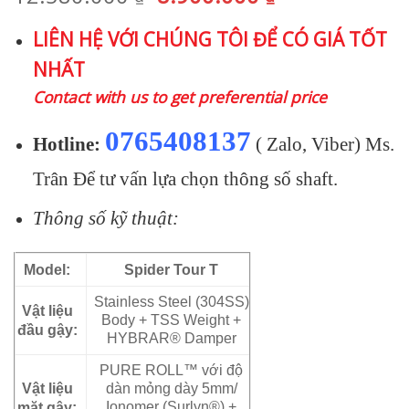
gốc
hiện
LIÊN HỆ VỚI CHÚNG TÔI ĐỂ CÓ GIÁ TỐT
là:
tại
NHẤT
12.580.000 ₫.
là:
8.900.000 ₫.
Contact with us to get preferential price
0765408137
Hotline:
( Zalo, Viber) Ms.
Trân Để tư vấn lựa chọn thông số shaft.
Thông số kỹ thuật:
Model:
Spider Tour T
Stainless Steel (304SS)
Vật liệu
Body + TSS Weight +
đầu gậy:
HYBRAR® Damper
PURE ROLL™ với độ
Vật liệu
dàn mỏng dày 5mm/
mặt gậy:
Ionomer (Surlyn®) +