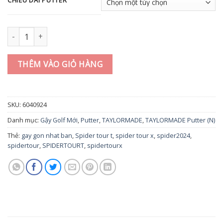
Gậy Putter Taylormade Spider Tour T (2024) số lượng
THÊM VÀO GIỎ HÀNG
SKU:
6040924
Danh mục:
Gậy Golf Mới
,
Putter
,
TAYLORMADE
,
TAYLORMADE Putter (N)
Thẻ:
gay gon nhat ban
,
Spider tour t
,
spider tour x
,
spider2024
,
spidertour
,
SPIDERTOURT
,
spidertourx