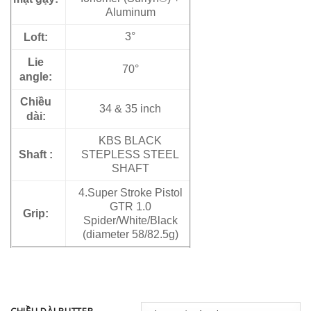
Aluminum
Loft:
3°
Lie
70°
angle:
Chiều
34 & 35 inch
dài:
KBS BLACK
Shaft :
STEPLESS STEEL
SHAFT
4.Super Stroke Pistol
GTR 1.0
Grip:
Spider/White/Black
(diameter 58/82.5g)
CHIỀU DÀI PUTTER