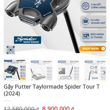
Gậy Putter Taylormade Spider Tour T
(2024)
Giá
Giá
12.580.000
8.900.000
₫
₫