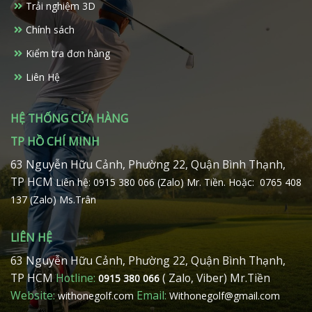
Trải nghiệm 3D
được
được
chọn
chọn
Chính sách
trên
trên
Kiểm tra đơn hàng
trang
trang
sản
sản
Liên Hệ
phẩm
phẩm
HỆ THỐNG CỬA HÀNG
TP HỒ CHÍ MINH
63 Nguyễn Hữu Cảnh, Phường 22, Quận Bình Thạnh,
TP HCM
Liên hệ: 0915 380 066 (Zalo) Mr. Tiền.
Hoặc: 0765 408
137 (Zalo) Ms.Trân
LIÊN HỆ
63 Nguyễn Hữu Cảnh, Phường 22, Quận Bình Thạnh,
TP HCM
Hotline:
( Zalo, Viber) Mr.Tiền
0915 380 066
Website:
Email:
withonegolf.com
Withonegolf@gmail.com