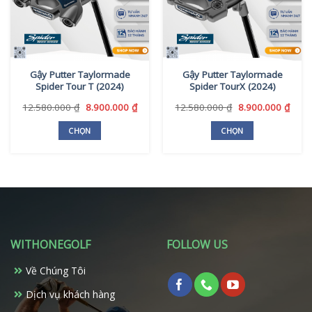
Gậy Putter Taylormade
Gậy Putter Taylormade
Spider Tour T (2024)
Spider TourX (2024)
Giá
Giá
Giá
Giá
12.580.000
₫
8.900.000
₫
12.580.000
₫
8.900.000
₫
gốc
hiện
gốc
hiện
là:
tại
là:
tại
CHỌN
CHỌN
12.580.000 ₫.
là:
12.580.000 ₫.
là:
Sản
Sản
8.900.000 ₫.
8.900
phẩm
phẩm
này
này
có
có
nhiều
nhiều
biến
biến
thể.
thể.
WITHONEGOLF
FOLLOW US
Các
Các
tùy
tùy
Về Chúng Tôi
chọn
chọn
có
có
Dịch vụ khách hàng
thể
thể