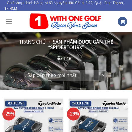
Skip
Golf shop chính hãng tại 63 Nguyễn Hữu Cảnh, P.22, Quận Bình Thạnh,
TP HCM
to
content
TRANG CHỦ
/
SẢN PHẨM ĐƯỢC GẮN THẺ
“SPIDERTOURX”
LỌC
-29%
-29%