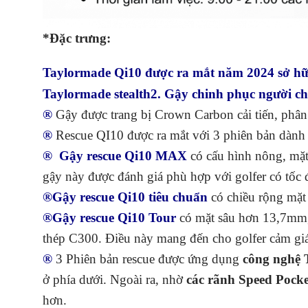
*Đặc trưng:
Taylormade Qi10 được ra mắt năm 2024 sở hữu ư
Taylormade stealth2. Gậy chinh phục người chơ
®
Gậy được trang bị Crown Carbon cải tiến, phân
®
Rescue QI10 được ra mắt với 3 phiên bản dành 
® Gậy rescue Qi10 MAX
có cấu hình nông, mặ
gậy này được đánh giá phù hợp với golfer có tốc 
®Gậy rescue Qi10 tiêu chuẩn
có chiều rộng mặt
®Gậy rescue Qi10 Tour
có mặt sâu hơn 13,7mm, p
thép C300. Điều này mang đến cho golfer cảm gi
®
3 Phiên bản rescue được ứng dụng
công nghệ 
ở phía dưới. Ngoài ra, nhờ
các rãnh Speed Pock
hơn.