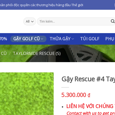
hân phối độc quyền các thương hiệu hàng đầu Thế giới
Tìm
kiếm:
 70%
GẬY GOLF CŨ
THỬA GẬY
TÚI GOLF
PHỤ
E CŨ
/
TAYLORMDE RESCUE (S)
Gậy Rescue #4 Ta
5.300.000
₫
LIÊN HỆ VỚI CHÚNG 
Contact with us to get pr