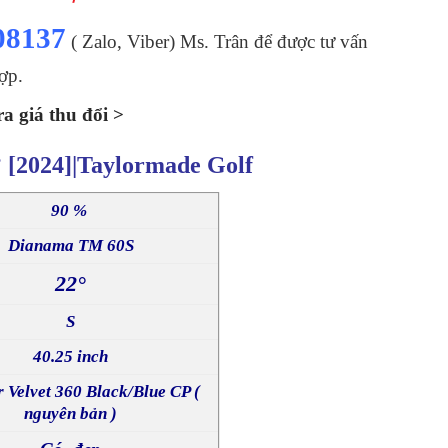
08137
( Zalo, Viber) Ms. Trân để được tư vấn
ợp.
a giá thu đổi >
 [2024]|Taylormade Golf
90 %
Dianama TM 60S
22°
S
40.25 inch
 Velvet 360 Black/Blue CP (
nguyên bản )