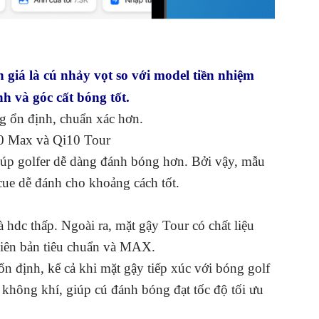
giá là cú nhảy vọt so với model tiền nhiệm
h và góc cất bóng tốt.
ng ổn định, chuẩn xác hơn.
i10 Max và Qi10 Tour
úp golfer dễ dàng đánh bóng hơn. Bởi vậy, mẫu
cue dễ đánh cho khoảng cách tốt.
hdc thấp. Ngoài ra, mặt gậy Tour có chất liệu
hiên bản tiêu chuẩn và MAX.
n định, kể cả khi mặt gậy tiếp xúc với bóng golf
a không khí, giúp cú đánh bóng đạt tốc độ tối ưu