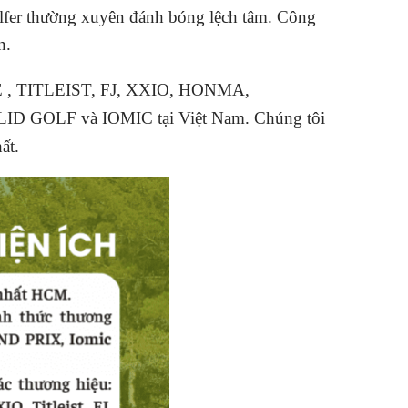
golfer thường xuyên đánh bóng lệch tâm. Công
n.
DE , TITLEIST, FJ, XXIO, HONMA,
LID GOLF và IOMIC tại Việt Nam. Chúng tôi
ất.