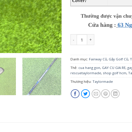
Cover:
Thường được vận chuy
Cửa hàng :
63 N
Gậy Rescue #4 Taylormade Qi10 22
Danh mục:
Fairway Cũ
,
Gậy Golf Cũ
,
T
Thẻ:
cua hang gon
,
GAY CU GIA RE
,
ga
rescuetaylormade
,
shop golf hcm
,
T
Thương hiệu:
Taylormade