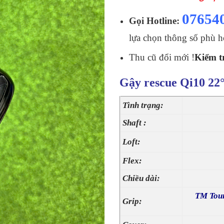
07654
Gọi Hotline:
lựa chọn thông số phù h
Thu cũ đổi mới !
Kiểm tr
Gậy rescue Qi10 22°
Tình trạng:
Shaft :
Loft:
Flex:
Chiều dài:
TM Tour
Grip: