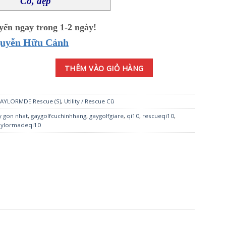
Có, đẹp
ển ngay trong 1-2 ngày!
guyễn Hữu Cảnh
° TM60 S số lượng
THÊM VÀO GIỎ HÀNG
AYLORMDE Rescue (S)
,
Utility / Rescue Cũ
y gon nhat
,
gaygolfcuchinhhang
,
gaygolfgiare
,
qi10
,
rescueqi10
,
aylormadeqi10