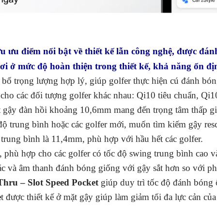
u điểm nổi bật về thiết kế lẫn công nghệ, được đánh 
i ở mức độ hoàn thiện trong thiết kế, khả năng ổn địn
 bổ trọng lượng hợp lý, giúp golfer thực hiện cú đánh bó
cho các đối tượng golfer khác nhau: Qi10 tiêu chuẩn, Q
t gậy đàn hồi khoảng 10,6mm mang đến trọng tâm thấp gi
độ trung bình hoặc các golfer mới, muốn tìm kiếm gậy res
 trung bình là 11,4mm, phù hợp với hầu hết các golfer.
hù hợp cho các golfer có tốc độ swing trung bình cao và 
ác và âm thanh đánh bóng giống với gậy sắt hơn so với p
Thru – Slot Speed Pocket
giúp duy trì tốc độ đánh bóng ổ
e
t được thiết kế ở mặt gậy giúp làm giảm tối đa lực cản củ