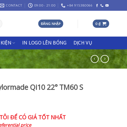
CONTACT
09:00 - 21:00
+84 915380066
ĐĂNG NHẬP
0
₫
 KIỆN
IN LOGO LÊN BÓNG
DỊCH VỤ
ylormade Qi10 22° TM60 S
TÔI ĐỂ CÓ GIÁ TỐT NHẤT
eferential price