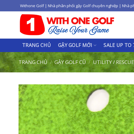
Skip
Withone Golf | Nhà phân phối gậy Golf chuyên nghiệp | Nhà p
to
content
TRANG CHỦ
GẬY GOLF MỚI
SALE UP TO
TRANG CHỦ
/
GẬY GOLF CŨ
/
UTILITY / RESCU