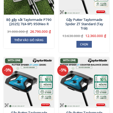
Bộ gậy sắt Taylormade P790
Gậy Putter Taylormade
[2025] 7I(4-9P) 950Neo R
Spider ZT Standard (Tay
Trái)
Giá
Giá
31.000.000
₫
26.790.000
₫
gốc
hiện
Giá
Giá
13.630.000
₫
12.360.000
₫
là:
tại
gốc
hiện
THÊM VÀO GIỎ HÀNG
31.000.000 ₫.
là:
là:
tại
CHỌN
26.790.000 ₫.
13.630.000 ₫.
là:
Sản
12.3
phẩm
này
có
-9%
-9%
nhiều
biến
thể.
Các
tùy
chọn
có
thể
Gậy Putter Taylormade
Gậy Putter Taylormade