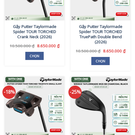
Gậy Putter Taylormade
Gậy Putter Taylormade
Spider TOUR TORCHED
Spider TOUR TORCHED
Crank Neck (2026)
TruePath Double Bend
(2026)
Giá
Giá
10.500.000
₫
8.650.000
₫
gốc
hiện
Giá
Giá
10.500.000
₫
8.650.000
₫
là:
tại
gốc
hiện
CHỌN
10.500.000 ₫.
là:
là:
tại
CHỌN
Sản
8.650.000 ₫.
10.500.000 ₫.
là:
Sản
phẩm
8.650
phẩm
này
này
có
có
nhiều
-18%
-25%
nhiều
biến
biến
thể.
thể.
Các
Các
tùy
tùy
chọn
chọn
có
có
thể