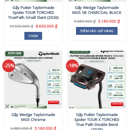
thể
được
Gậy Putter Taylormade
Gậy Wedge Taylormade
được
chọn
Spider TOUR TORCHED
MG5 SB CHARCOAL BLACK
chọn
trên
TruePath Small Slant (2026)
trên
Giá
Giá
6.880.000
₫
5.160.000
₫
trang
gốc
hiện
Giá
Giá
10.500.000
₫
8.650.000
₫
trang
sản
là:
tại
gốc
hiện
THÊM VÀO GIỎ HÀNG
sản
phẩm
6.880.000 ₫.
là:
là:
tại
CHỌN
phẩm
5.160
10.500.000 ₫.
là:
Sản
8.650.000 ₫.
phẩm
này
có
-25%
-18%
nhiều
biến
thể.
Các
tùy
chọn
có
thể
Gậy Wedge Taylormade
Gậy Putter Taylormade
được
MG5 Chrome
Spider TOUR X TORCHED
chọn
True Path Double Bend
trên
Giá
Giá
6.880.000
₫
5.160.000
₫
(2026)