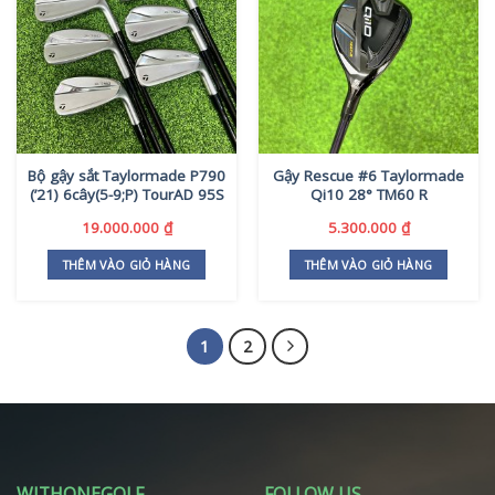
Bộ gậy sắt Taylormade P790
Gậy Rescue #6 Taylormade
(’21) 6cây(5-9;P) TourAD 95S
Qi10 28° TM60 R
19.000.000
₫
5.300.000
₫
THÊM VÀO GIỎ HÀNG
THÊM VÀO GIỎ HÀNG
1
2
WITHONEGOLF
FOLLOW US