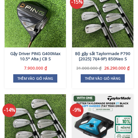
-15%
nhiều
biến
thể.
Các
tùy
chọn
có
thể
Gậy Driver PING G400Max
Bộ gậy sắt Taylormade P790
được
10.5° Alta J CB S
[2025] 7I(4-9P) 850Neo S
chọn
trên
Giá
Giá
7.900.000
₫
31.000.000
₫
26.290.000
₫
gốc
hiện
trang
là:
tại
THÊM VÀO GIỎ HÀNG
THÊM VÀO GIỎ HÀNG
sản
31.000.000 ₫.
là:
phẩm
26.2
-14%
-9%