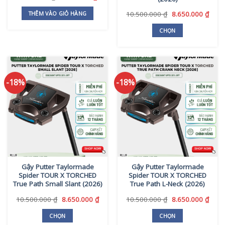
gốc
hiện
trang
là:
tại
Giá
Giá
10.500.000
₫
8.650.000
₫
THÊM VÀO GIỎ HÀNG
sản
6.880.000 ₫.
là:
gốc
hiện
phẩm
5.160.000 ₫.
là:
tại
CHỌN
10.500.000 ₫.
là:
Sản
8.650
phẩm
này
có
-18%
-18%
nhiều
biến
thể.
Các
tùy
chọn
có
thể
Gậy Putter Taylormade
Gậy Putter Taylormade
được
Spider TOUR X TORCHED
Spider TOUR X TORCHED
chọn
True Path Small Slant (2026)
True Path L-Neck (2026)
trên
Giá
Giá
Giá
Giá
10.500.000
₫
8.650.000
₫
10.500.000
₫
8.650.000
₫
trang
gốc
hiện
gốc
hiện
sản
là:
tại
là:
tại
CHỌN
CHỌN
phẩm
10.500.000 ₫.
là:
10.500.000 ₫.
là: