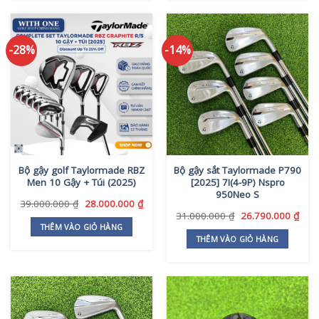
-28%
-14%
Bộ gậy golf Taylormade RBZ
Bộ gậy sắt Taylormade P790
Men 10 Gậy + Túi (2025)
[2025] 7I(4-9P) Nspro
950Neo S
Giá
Giá
39.000.000
₫
28.000.000
₫
gốc
hiện
Giá
Giá
31.000.000
₫
26.790.000
₫
là:
tại
gốc
hiện
THÊM VÀO GIỎ HÀNG
39.000.000 ₫.
là:
là:
tại
THÊM VÀO GIỎ HÀNG
28.000.000 ₫.
31.000.000 ₫.
là:
26.7