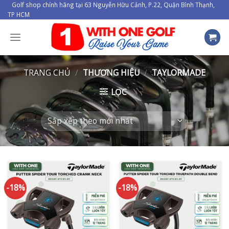
Skip
Golf shop chính hãng tại 63 Nguyễn Hữu Cảnh, P.22, Quận Bình Thạnh,
TP HCM
to
content
TRANG CHỦ
/
THƯƠNG HIỆU
/
TAYLORMADE
LỌC
-18%
-18%