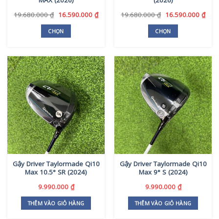
chọn
chọn
trên
trên
Giá
Giá
Giá
Giá
19.680.000
₫
16.590.000
₫
19.680.000
₫
16.590.000
₫
gốc
hiện
gốc
hiện
trang
trang
là:
tại
là:
tại
CHỌN
CHỌN
sản
sản
19.680.000 ₫.
là:
19.680.000 ₫.
là:
Sản
Sản
phẩm
phẩm
16.590.000 ₫.
16.5
phẩm
phẩm
này
này
có
có
nhiều
nhiều
biến
biến
thể.
thể.
Các
Các
tùy
tùy
chọn
chọn
có
có
thể
thể
Gậy Driver Taylormade Qi10
Gậy Driver Taylormade Qi10
được
được
Max 10.5° SR (2024)
Max 9° S (2024)
chọn
chọn
trên
trên
9.990.000
₫
9.990.000
₫
trang
trang
THÊM VÀO GIỎ HÀNG
THÊM VÀO GIỎ HÀNG
sản
sản
phẩm
phẩm