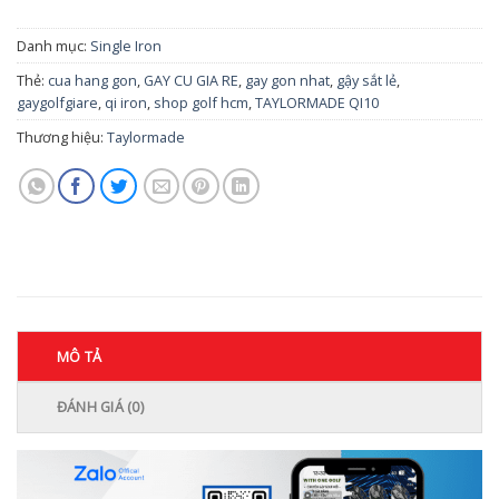
Danh mục:
Single Iron
Thẻ:
cua hang gon
,
GAY CU GIA RE
,
gay gon nhat
,
gậy sắt lẻ
,
gaygolfgiare
,
qi iron
,
shop golf hcm
,
TAYLORMADE QI10
Thương hiệu:
Taylormade
MÔ TẢ
ĐÁNH GIÁ (0)