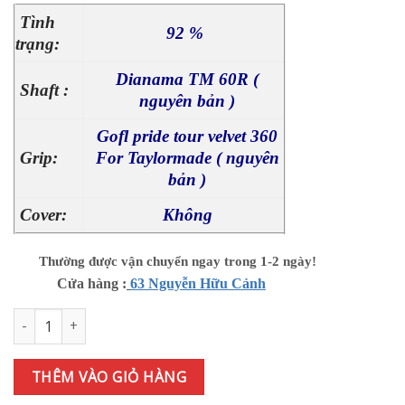
Tình
92 %
trạng:
Dianama TM 60R (
Shaft :
nguyên bản )
Gofl pride tour velvet 360
Grip:
For Taylormade ( nguyên
bản )
Cover:
Không
Thường được vận chuyển ngay trong 1-2 ngày!
Cửa hàng :
63 Nguyễn Hữu Cảnh
Gậy sắt lẻ Taylormade QI (2024) TM 60R [#7] số lượng
THÊM VÀO GIỎ HÀNG