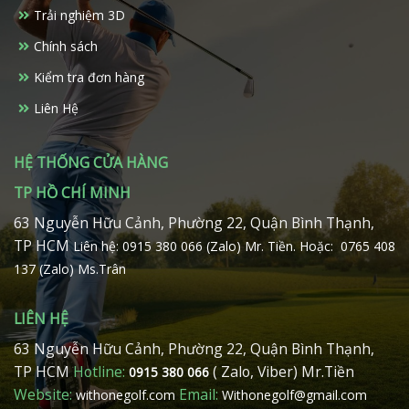
được
Trải nghiệm 3D
chọn
trên
Chính sách
trang
Kiểm tra đơn hàng
sản
phẩm
Liên Hệ
HỆ THỐNG CỬA HÀNG
TP HỒ CHÍ MINH
63 Nguyễn Hữu Cảnh, Phường 22, Quận Bình Thạnh,
TP HCM
Liên hệ: 0915 380 066 (Zalo) Mr. Tiền.
Hoặc: 0765 408
137 (Zalo) Ms.Trân
LIÊN HỆ
63 Nguyễn Hữu Cảnh, Phường 22, Quận Bình Thạnh,
TP HCM
Hotline:
( Zalo, Viber) Mr.Tiền
0915 380 066
Website:
Email:
withonegolf.com
Withonegolf@gmail.com