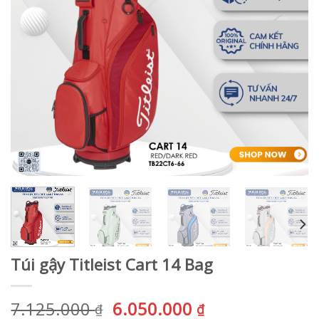
Túi gậy Titleist Cart 14 Bag
Giá
Giá
7.125.000
6.050.000
₫
₫