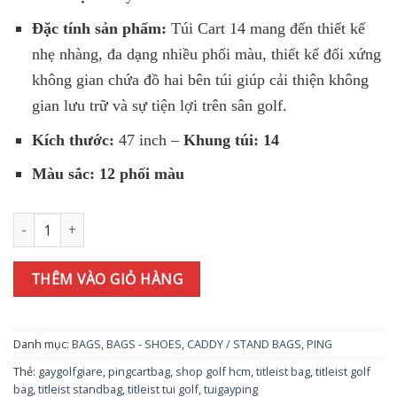
Đặc tính sản phẩm:
Túi Cart 14 mang đến thiết kế
nhẹ nhàng, đa dạng nhiều phối màu, thiết kế đối xứng
không gian chứa đồ hai bên túi giúp cải thiện không
gian lưu trữ và sự tiện lợi trên sân golf.
Kích thước:
47 inch –
Khung túi: 14
Màu sắc: 12 phối màu
Túi gậy Titleist Cart 14 Bag số lượng
THÊM VÀO GIỎ HÀNG
Danh mục:
BAGS
,
BAGS - SHOES
,
CADDY / STAND BAGS
,
PING
Thẻ:
gaygolfgiare
,
pingcartbag
,
shop golf hcm
,
titleist bag
,
titleist golf
bag
,
titleist standbag
,
titleist tui golf
,
tuigayping