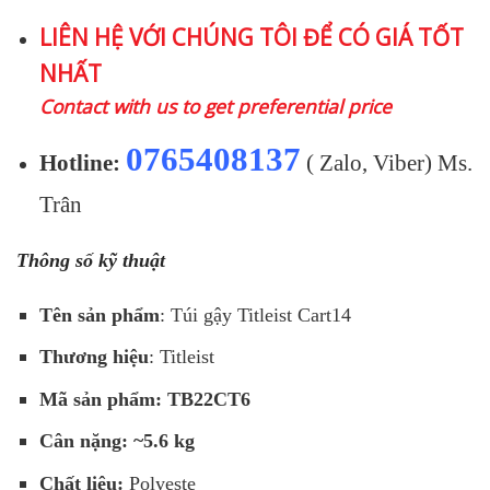
gốc
hiện
LIÊN HỆ VỚI CHÚNG TÔI ĐỂ CÓ GIÁ TỐT
là:
tại
NHẤT
7.125.000 ₫.
là:
6.050.000 ₫.
Contact with us to get preferential price
0765408137
Hotline:
( Zalo, Viber) Ms.
Trân
Thông số kỹ thuật
Tên sản phẩm
: Túi gậy Titleist Cart14
Thương hiệu
: Titleist
Mã sản phẩm: TB22CT6
Cân nặng: ~5.6 kg
Chất liệu:
Polyeste