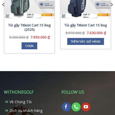
Túi gậy Titleist Cart 15 Bag
Túi gậy Titleist Cart 15 Bag
(2025)
Giá
Giá
8.970.000
₫
7.630.000
₫
gốc
hiện
Giá
Giá
9.350.000
₫
7.950.000
₫
là:
tại
gốc
hiện
THÊM VÀO GIỎ HÀNG
8.970.000 ₫.
là:
là:
tại
CHỌN
7.630
9.350.000 ₫.
là:
Sản
7.950.000 ₫.
phẩm
0.000 ₫.
này
có
nhiều
biến
thể.
Các
WITHONEGOLF
FOLLOW US
tùy
chọn
Về Chúng Tôi
có
Dịch vụ khách hàng
thể