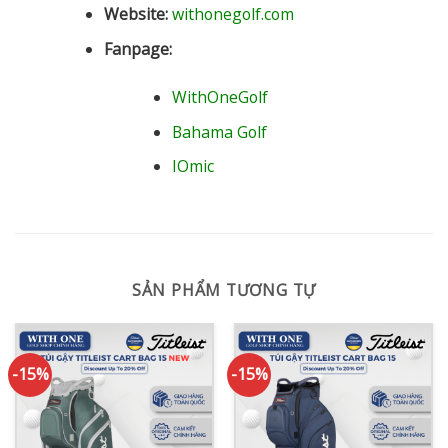
Website:
withonegolf.com
Fanpage:
WithOneGolf
Bahama Golf
IOmic
SẢN PHẨM TƯƠNG TỰ
-15%
-15%