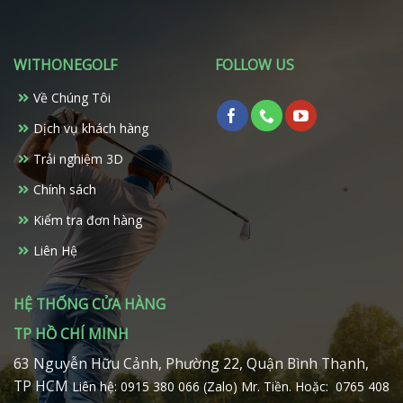
biến
thể.
Các
WITHONEGOLF
FOLLOW US
tùy
chọn
Về Chúng Tôi
có
Dịch vụ khách hàng
thể
được
Trải nghiệm 3D
chọn
trên
Chính sách
trang
Kiểm tra đơn hàng
sản
phẩm
Liên Hệ
HỆ THỐNG CỬA HÀNG
TP HỒ CHÍ MINH
63 Nguyễn Hữu Cảnh, Phường 22, Quận Bình Thạnh,
TP HCM
Liên hệ: 0915 380 066 (Zalo) Mr. Tiền.
Hoặc: 0765 408