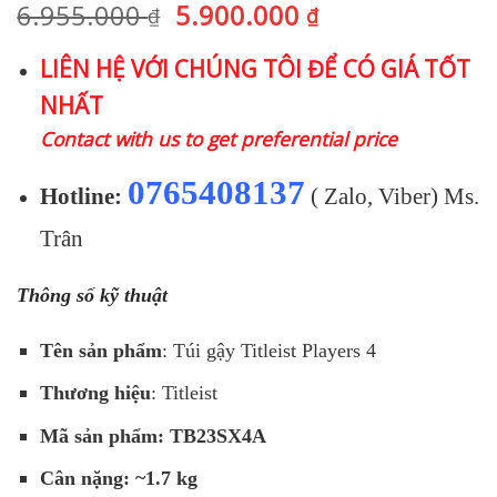
Giá
Giá
6.955.000
5.900.000
₫
₫
gốc
hiện
LIÊN HỆ VỚI CHÚNG TÔI ĐỂ CÓ GIÁ TỐT
là:
tại
NHẤT
6.955.000 ₫.
là:
5.900.000 ₫.
Contact with us to get preferential price
0765408137
Hotline:
( Zalo, Viber) Ms.
Trân
Thông số kỹ thuật
Tên sản phẩm
: Túi gậy Titleist Players 4
Thương hiệu
: Titleist
Mã sản phẩm: TB23SX4A
Cân nặng: ~1.7 kg