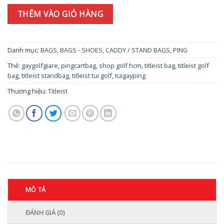
THÊM VÀO GIỎ HÀNG
Danh mục:
BAGS
,
BAGS - SHOES
,
CADDY / STAND BAGS
,
PING
Thẻ:
gaygolfgiare
,
pingcartbag
,
shop golf hcm
,
titleist bag
,
titleist golf
bag
,
titleist standbag
,
titleist tui golf
,
tuigayping
Thương hiệu:
Titleist
MÔ TẢ
ĐÁNH GIÁ (0)