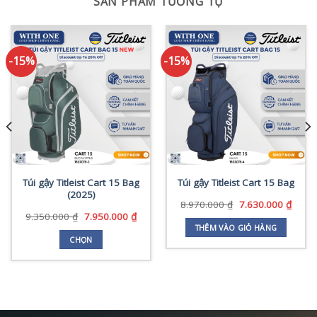
SẢN PHẨM TƯƠNG TỰ
-15%
-15%
Túi gậy Titleist Cart 15 Bag
Túi gậy Titleist Cart 15 Bag
(2025)
Giá
Giá
8.970.000
₫
7.630.000
₫
gốc
hiện
Giá
Giá
9.350.000
₫
7.950.000
₫
là:
tại
gốc
hiện
THÊM VÀO GIỎ HÀNG
8.970.000 ₫.
là:
là:
tại
CHỌN
7.630
9.350.000 ₫.
là:
Sản
7.950.000 ₫.
phẩm
0.000 ₫.
này
có
nhiều