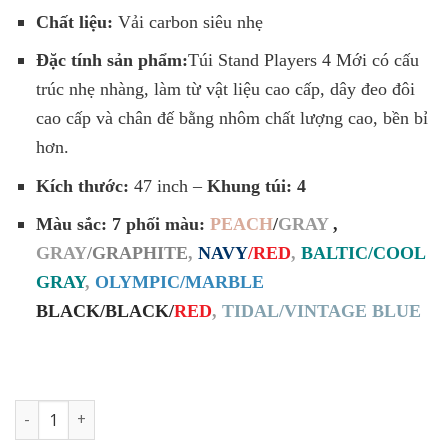
Chất liệu:
Vải carbon siêu nhẹ
Đặc tính sản phẩm:
Túi Stand Players 4 Mới có cấu
trúc nhẹ nhàng, làm từ vật liệu cao cấp, dây đeo đôi
cao cấp và chân đế bằng nhôm chất lượng cao, bền bỉ
hơn.
Kích thước:
47 inch –
Khung túi: 4
Màu sắc: 7 phối màu:
PEACH
/
GRAY
,
GRAY
/GRAPHITE
,
NAVY
/RED
,
BALTIC/COOL
GRAY
,
OLYMPIC/MARBLE
BLACK/BLACK/
RED
,
TIDAL/VINTAGE BLUE
Túi gậy Titleist Players 4 Lightweight (2025) số lượng