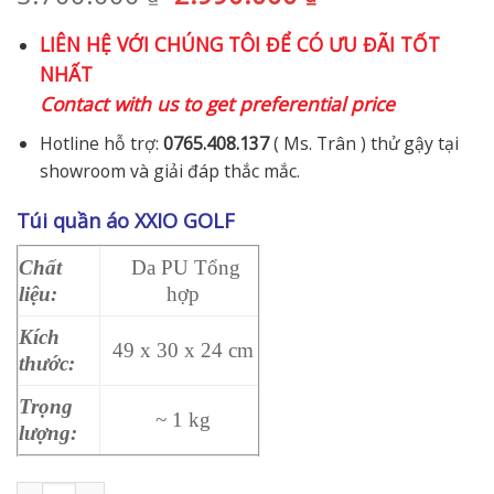
gốc
hiện
LIÊN HỆ VỚI CHÚNG TÔI ĐỂ CÓ ƯU ĐÃI TỐT
là:
tại
NHẤT
3.700.000 ₫.
là:
Contact with us to get preferential price
2.990.000 ₫.
Hotline hỗ trợ:
0765.408.137
( Ms. Trân ) thử gậy tại
showroom và giải đáp thắc mắc.
Túi quần áo XXIO GOLF
Chất
Da PU Tổng
liệu:
hợp
Kích
49 x 30 x 24 cm
thước:
Trọng
~ 1 kg
lượng:
Túi quần áo Golf Dunlop XXIO Boston Bag GGB-X144 [2022] số l