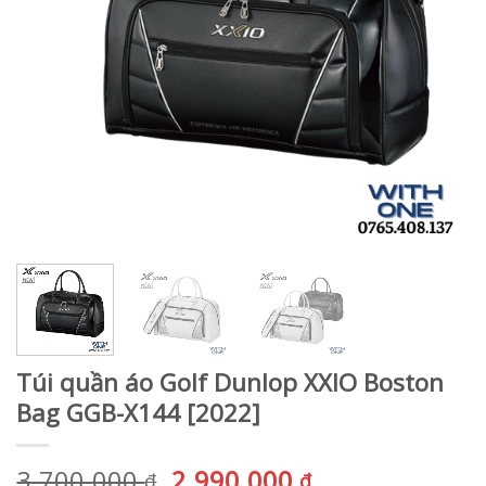
Túi quần áo Golf Dunlop XXIO Boston
Bag GGB-X144 [2022]
Giá
Giá
3.700.000
2.990.000
₫
₫