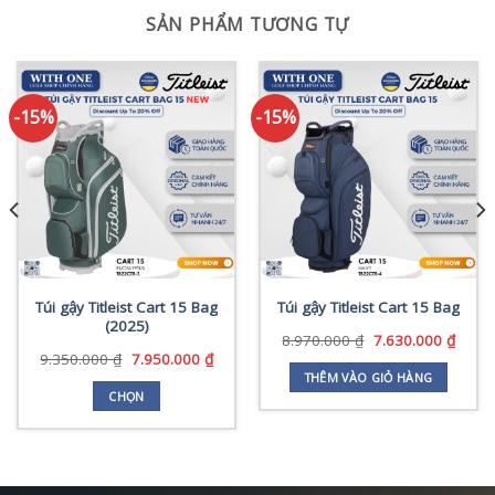
SẢN PHẨM TƯƠNG TỰ
-15%
-15%
Túi gậy Titleist Cart 15 Bag
Túi gậy Titleist Cart 15 Bag
(2025)
Giá
Giá
8.970.000
₫
7.630.000
₫
gốc
hiện
Giá
Giá
9.350.000
₫
7.950.000
₫
là:
tại
gốc
hiện
THÊM VÀO GIỎ HÀNG
8.970.000 ₫.
là:
là:
tại
CHỌN
7.630
9.350.000 ₫.
là:
Sản
0.000 ₫.
7.950.000 ₫.
phẩm
này
có