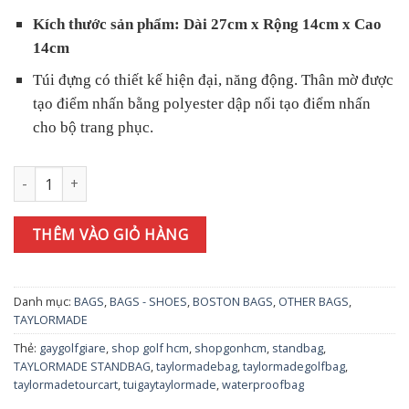
Kích thước sản phẩm: Dài 27cm x Rộng 14cm x Cao
14cm
Túi đựng có thiết kế hiện đại, năng động. Thân mờ được
tạo điểm nhấn bằng polyester dập nổi tạo điểm nhấn
cho bộ trang phục.
Túi cầm tay TAYLORMADE City Tech [2023] số lượng
THÊM VÀO GIỎ HÀNG
Danh mục:
BAGS
,
BAGS - SHOES
,
BOSTON BAGS
,
OTHER BAGS
,
TAYLORMADE
Thẻ:
gaygolfgiare
,
shop golf hcm
,
shopgonhcm
,
standbag
,
TAYLORMADE STANDBAG
,
taylormadebag
,
taylormadegolfbag
,
taylormadetourcart
,
tuigaytaylormade
,
waterproofbag