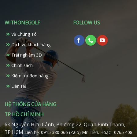
nhiều
biến
thể.
WITHONEGOLF
FOLLOW US
Các
tùy
Về Chúng Tôi
chọn
có
Dịch vụ khách hàng
thể
Trải nghiệm 3D
được
chọn
Chính sách
trên
Kiểm tra đơn hàng
trang
sản
Liên Hệ
phẩm
HỆ THỐNG CỬA HÀNG
TP HỒ CHÍ MINH
63 Nguyễn Hữu Cảnh, Phường 22, Quận Bình Thạnh,
TP HCM
Liên hệ: 0915 380 066 (Zalo) Mr. Tiền.
Hoặc: 0765 408