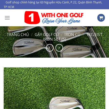
Skip
Golf shop chính hãng tại 63 Nguyễn Hữu Cảnh, P.22, Quận Bình Thạnh,
TP HCM
to
content
TRANG CHỦ
/
GẬY GOLF CŨ
/
IRON CŨ
/
TITLEIST
IRON SET (S)