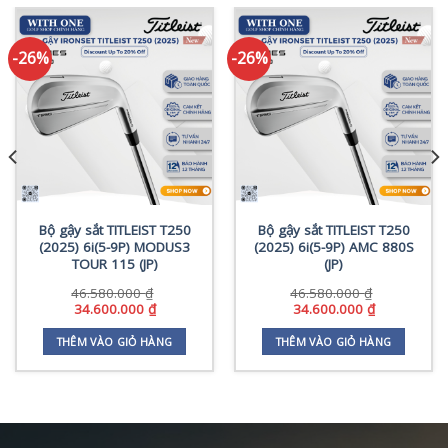
-26%
-26%
Bộ gậy sắt TITLEIST T250
Bộ gậy sắt TITLEIST T250
(2025) 6i(5-9P) MODUS3
(2025) 6i(5-9P) AMC 880S
TOUR 115 (JP)
(JP)
46.580.000
₫
46.580.000
₫
Giá
Giá
Giá
Giá
34.600.000
₫
34.600.000
₫
gốc
hiện
gốc
hiện
là:
tại
là:
tại
THÊM VÀO GIỎ HÀNG
THÊM VÀO GIỎ HÀNG
46.580.000 ₫.
là:
46.580.000 ₫.
là:
34.600.000 ₫.
34.600.000 