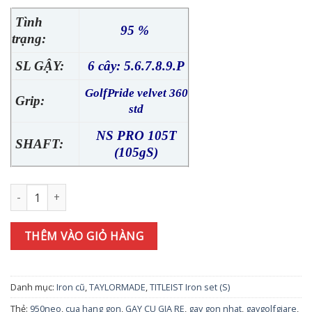
Tình
95 %
trạng:
SL GẬY:
6 cây: 5.6.7.8.9.P
GolfPride velvet 360
Grip:
std
NS PRO 105T
SHAFT:
(105gS)
Bộ gậy sắt TITLEIST T200 [2023] 6I(5-9P) NSPRO T105 số lượng
THÊM VÀO GIỎ HÀNG
Danh mục:
Iron cũ
,
TAYLORMADE
,
TITLEIST Iron set (S)
Thẻ:
950neo
,
cua hang gon
,
GAY CU GIA RE
,
gay gon nhat
,
gaygolfgiare
,