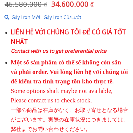
Giá
Giá
46.580.000
34.600.000
₫
₫
gốc
hiện
Gậy Iron Mới
Gậy Iron Cũ/Lướt
là:
tại
46.580.000 ₫.
là:
LIÊN HỆ VỚI CHÚNG TÔI ĐỂ CÓ GIÁ TỐT
34.600.000 
NHẤT
Contact with us to get preferential price
Một số sản phẩm có thể sẽ không còn sẵn
và phải order. Vui lòng liên hệ với chúng tôi
để kiểm tra tình trạng tồn kho thực tế.
Some options shaft maybe not available,
Please contact us to check stock.
一部の商品は在庫がなく、お取り寄せとなる場合
がございます。実際の在庫状況につきましては、
弊社までお問い合わせください。