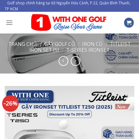
Skip
Golf shop chính hãng tại 63 Nguyễn Hữu Cảnh, P.22, Quận Bình Thạnh,
TP HCM
to
content
TRANG CHỦ
/
GẬY GOLF CŨ
/
IRON CŨ
/
TITLEIST
IRON SET (S)
/
T-SERIES IRONSET
-26%