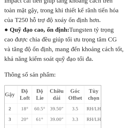
Impact cải tiến giúp tăng khoảng cách trên
toàn mặt gậy, trong khi thiết kế rãnh tiến hóa
của T250 hỗ trợ độ xoáy ổn định hơn.
●
Quỹ đạo cao, ổn định:
Tungsten tỷ trọng
cao được chia đều giúp tối ưu trọng tâm CG
và tăng độ ổn định, mang đến khoảng cách tốt,
khả năng kiểm soát quỹ đạo tối đa.
Thông số sản phẩm:
Độ
Độ
Chiều
Góc
Tùy
Gậy
Loft
Lie
dài
Offset
chọn
2
18°
60.5°
39.50″
3.5
RH/LH
3
20°
61°
39.00″
3.3
RH/LH