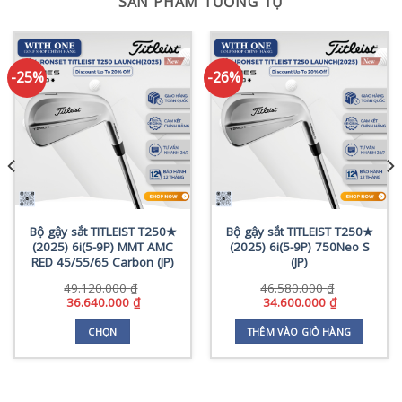
SẢN PHẨM TƯƠNG TỰ
-25%
-26%
Bộ gậy sắt TITLEIST T250★
Bộ gậy sắt TITLEIST T250★
(2025) 6i(5-9P) MMT AMC
(2025) 6i(5-9P) 750Neo S
RED 45/55/65 Carbon (JP)
(JP)
49.120.000
₫
46.580.000
₫
Giá
Giá
Giá
Giá
36.640.000
₫
34.600.000
₫
gốc
hiện
gốc
hiện
0 ₫
là:
tại
là:
tại
CHỌN
THÊM VÀO GIỎ HÀNG
49.120.000 ₫.
là:
46.580.000 ₫.
là:
Sản
0 ₫
36.640.000 ₫.
34.600.000 
phẩm
này