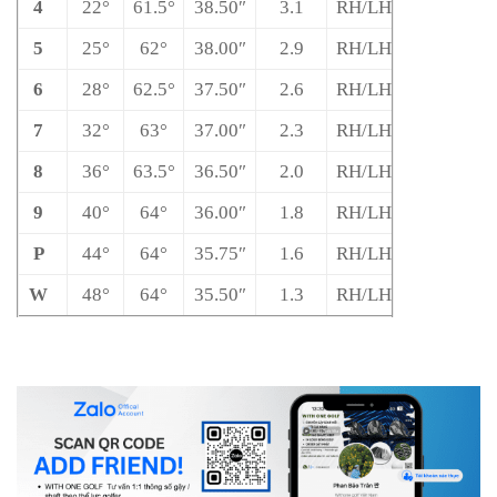
4
22°
61.5°
38.50″
3.1
RH/LH
5
25°
62°
38.00″
2.9
RH/LH
6
28°
62.5°
37.50″
2.6
RH/LH
7
32°
63°
37.00″
2.3
RH/LH
8
36°
63.5°
36.50″
2.0
RH/LH
9
40°
64°
36.00″
1.8
RH/LH
P
44°
64°
35.75″
1.6
RH/LH
W
48°
64°
35.50″
1.3
RH/LH