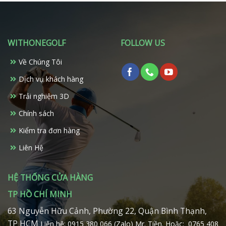
có
nhiều
biến
thể.
WITHONEGOLF
FOLLOW US
Các
tùy
Về Chúng Tôi
chọn
có
Dịch vụ khách hàng
thể
Trải nghiệm 3D
được
chọn
Chính sách
trên
Kiểm tra đơn hàng
trang
sản
Liên Hệ
phẩm
HỆ THỐNG CỬA HÀNG
TP HỒ CHÍ MINH
63 Nguyễn Hữu Cảnh, Phường 22, Quận Bình Thạnh,
TP HCM
Liên hệ: 0915 380 066 (Zalo) Mr. Tiền.
Hoặc: 0765 408