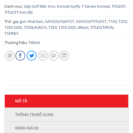
Danh mục:
Gậy Golf Mới
,
Iron
,
Ironset (Left)
,
T-Series Ironset
,
TITLEIST
,
TITLEIST Iron (N)
Thẻ:
gay gon nhat ban
,
GAYGOLFGIATOT
,
GAYGOLFTITLEIST
,
T150
,
T250
,
T250 2025
,
T250LAUNCH
,
T350
,
T350 2025
,
titleist
,
TITLEISTIRON
,
TSERIES
Thương hiệu:
Titleist
MÔ TẢ
THÔNG TIN BỔ SUNG
ĐÁNH GIÁ (0)