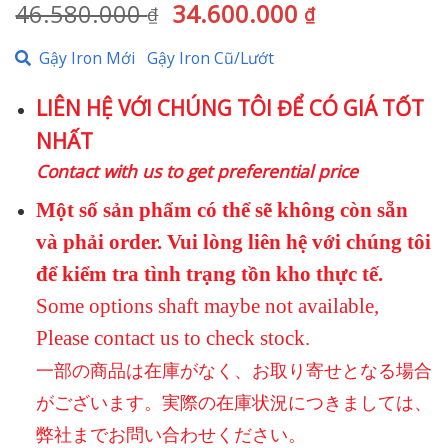
Giá
Giá
46.580.000
34.600.000
₫
₫
gốc
hiện
Gậy Iron Mới
Gậy Iron Cũ/Lướt
là:
tại
46.580.000 ₫.
là:
LIÊN HỆ VỚI CHÚNG TÔI ĐỂ CÓ GIÁ TỐT
34.600.000 
NHẤT
Contact with us to get preferential price
Một số sản phẩm có thể sẽ không còn sẵn
và phải order. Vui lòng liên hệ với chúng tôi
để kiểm tra tình trạng tồn kho thực tế.
Some options shaft maybe not available,
Please contact us to check stock.
一部の商品は在庫がなく、お取り寄せとなる場合
がございます。実際の在庫状況につきましては、
弊社までお問い合わせください。