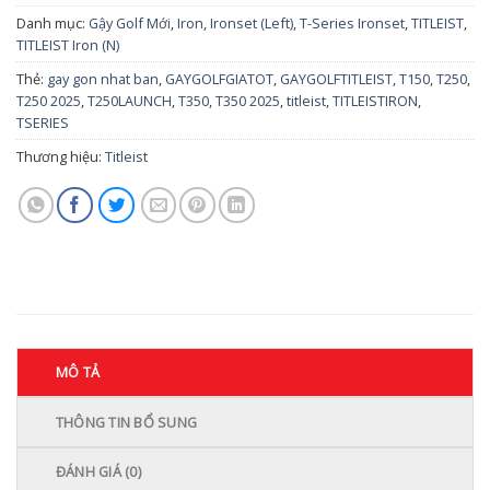
Danh mục:
Gậy Golf Mới
,
Iron
,
Ironset (Left)
,
T-Series Ironset
,
TITLEIST
,
TITLEIST Iron (N)
Thẻ:
gay gon nhat ban
,
GAYGOLFGIATOT
,
GAYGOLFTITLEIST
,
T150
,
T250
,
T250 2025
,
T250LAUNCH
,
T350
,
T350 2025
,
titleist
,
TITLEISTIRON
,
TSERIES
Thương hiệu:
Titleist
MÔ TẢ
THÔNG TIN BỔ SUNG
ĐÁNH GIÁ (0)