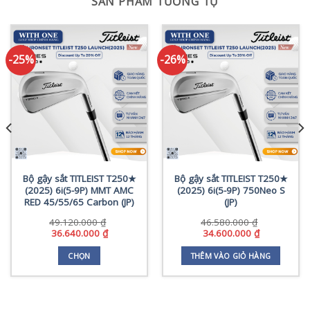
SẢN PHẨM TƯƠNG TỰ
-25%
-26%
Bộ gậy sắt TITLEIST T250★
Bộ gậy sắt TITLEIST T250★
(2025) 6i(5-9P) MMT AMC
(2025) 6i(5-9P) 750Neo S
RED 45/55/65 Carbon (JP)
(JP)
49.120.000
₫
46.580.000
₫
Giá
Giá
Giá
Giá
36.640.000
₫
34.600.000
₫
gốc
hiện
gốc
hiện
0 ₫
là:
tại
là:
tại
CHỌN
THÊM VÀO GIỎ HÀNG
49.120.000 ₫.
là:
46.580.000 ₫.
là:
Sản
0 ₫
36.640.000 ₫.
34.600.000 
phẩm
này