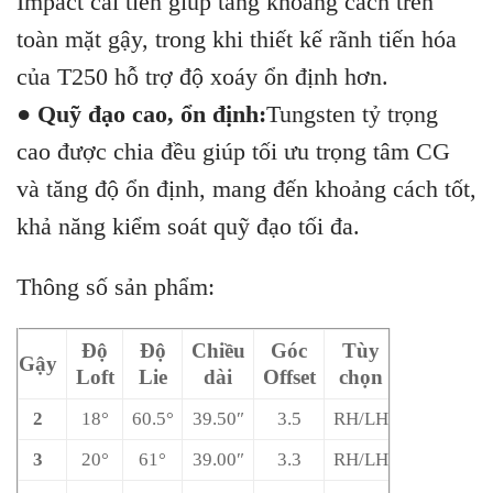
Impact cải tiến giúp tăng khoảng cách trên
toàn mặt gậy, trong khi thiết kế rãnh tiến hóa
của T250 hỗ trợ độ xoáy ổn định hơn.
●
Quỹ đạo cao, ổn định:
Tungsten tỷ trọng
cao được chia đều giúp tối ưu trọng tâm CG
và tăng độ ổn định, mang đến khoảng cách tốt,
khả năng kiểm soát quỹ đạo tối đa.
Thông số sản phẩm:
Độ
Độ
Chiều
Góc
Tùy
Gậy
Loft
Lie
dài
Offset
chọn
2
18°
60.5°
39.50″
3.5
RH/LH
3
20°
61°
39.00″
3.3
RH/LH