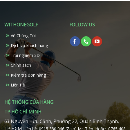
có
nhiều
biến
thể.
WITHONEGOLF
FOLLOW US
Các
tùy
Về Chúng Tôi
chọn
có
Dịch vụ khách hàng
thể
Trải nghiệm 3D
được
chọn
Chính sách
trên
Kiểm tra đơn hàng
trang
sản
Liên Hệ
phẩm
HỆ THỐNG CỬA HÀNG
TP HỒ CHÍ MINH
63 Nguyễn Hữu Cảnh, Phường 22, Quận Bình Thạnh,
TP HCM
Liên hệ: 0915 380 066 (Zalo) Mr. Tiền.
Hoặc: 0765 408