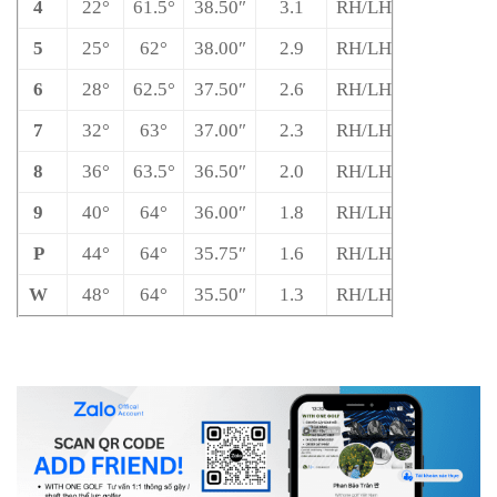
4
22°
61.5°
38.50″
3.1
RH/LH
5
25°
62°
38.00″
2.9
RH/LH
6
28°
62.5°
37.50″
2.6
RH/LH
7
32°
63°
37.00″
2.3
RH/LH
8
36°
63.5°
36.50″
2.0
RH/LH
9
40°
64°
36.00″
1.8
RH/LH
P
44°
64°
35.75″
1.6
RH/LH
W
48°
64°
35.50″
1.3
RH/LH