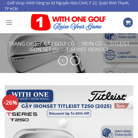
Skip
Golf shop chính hãng tại 63 Nguyễn Hữu Cảnh, P.22, Quận Bình Thạnh,
TP HCM
to
content
TRANG CHỦ
/
GẬY GOLF CŨ
/
IRON CŨ
/
TITLEIST
IRON SET (S)
/
T-SERIES IRONSET
-26%