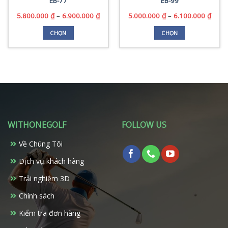
EB-77
EB-99
Khoảng
Khoả
5.800.000
₫
–
6.900.000
₫
5.000.000
₫
–
6.100.000
₫
giá:
giá:
từ
từ
CHỌN
CHỌN
5.800.000 ₫
5.000
Sản
Sản
đến
đến
phẩm
phẩm
0 ₫.
6.900.000 ₫
6.100
này
này
có
có
nhiều
nhiều
biến
biến
thể.
thể.
Các
Các
WITHONEGOLF
FOLLOW US
tùy
tùy
chọn
chọn
Về Chúng Tôi
có
có
Dịch vụ khách hàng
thể
thể
được
được
Trải nghiệm 3D
chọn
chọn
trên
trên
Chính sách
trang
trang
Kiểm tra đơn hàng
sản
sản
phẩm
phẩm