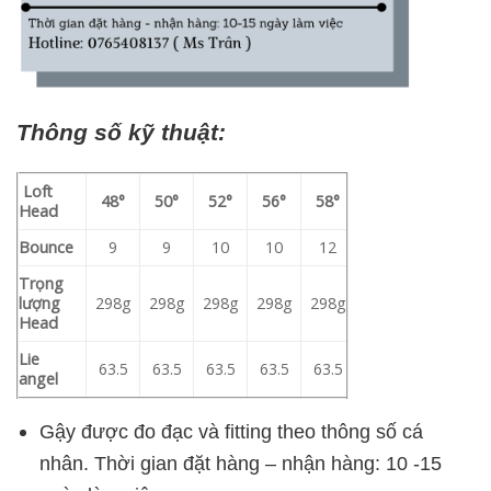
Thông số kỹ thuật:
Loft
48°
50°
52°
56°
58°
Head
Bounce
9
9
10
10
12
Trọng
lượng
298g
298g
298g
298g
298g
Head
Lie
63.5
63.5
63.5
63.5
63.5
angel
Gậy được đo đạc và fitting theo thông số cá
nhân. Thời gian đặt hàng – nhận hàng: 10 -15