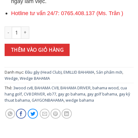
ngày làm việc.
Hotline tư vấn 24/7: 0765.408.137 (Ms. Trân )
Đầu gậy Wedge BAHAMA EB-77 (Black) số lượng
THÊM VÀO GIỎ HÀNG
Danh mục:
Đầu gậy (Head Club)
,
EMILLID BAHAMA
,
Sản phẩm mới
,
Wedge
,
Wedge BAHAMA
Thẻ:
3wood cv8
,
BAHAMA CV8
,
BAHAMA DRIVER
,
bahama wood
,
cua
hang golf
,
CV8 DRIVER
,
eb77
,
gay go bahama
,
gay golf bahama
,
gay kỹ
thuat bahama
,
GAYGONBAHAMA
,
wedge bahama