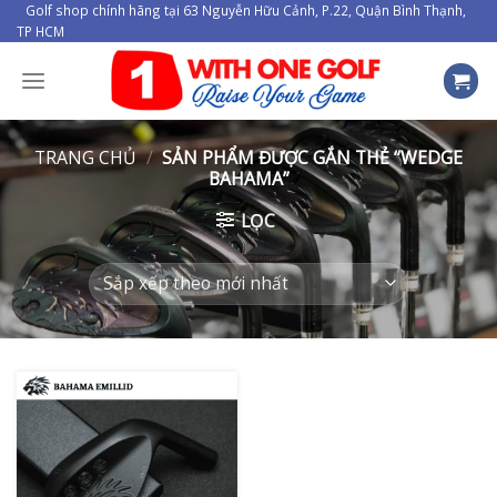
Skip
Golf shop chính hãng tại 63 Nguyễn Hữu Cảnh, P.22, Quận Bình Thạnh,
TP HCM
to
content
TRANG CHỦ
/
SẢN PHẨM ĐƯỢC GẮN THẺ “WEDGE
BAHAMA”
LỌC