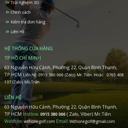
Trải nghiệm 3D
Chính sách
Kiểm tra đơn hàng
Liên Hệ
HỆ THỐNG CỬA HÀNG
TP HỒ CHÍ MINH
63 Nguyễn Hữu Cảnh, Phường 22, Quận Bình Thạnh,
TP HCM
Liên hệ: 0915 380 066 (Zalo) Mr. Tiền.
Hoặc: 0765 408
137 (Zalo) Ms.Trân
LIÊN HỆ
63 Nguyễn Hữu Cảnh, Phường 22, Quận Bình Thạnh,
TP HCM
Hotline:
( Zalo, Viber) Mr.Tiền
0915 380 066
Website:
Email:
withonegolf.com
Withonegolf@gmail.com