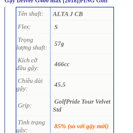
Gậy Driver G400 max [2018]|PING Golf
Tên shaft:
ALTA J CB
Flex:
S
Trọng
57g
lượng shaft:
Kích cỡ
466cc
đầu gậy:
Chiều dài
45.5
gậy:
GolfPride Tour Velvet
Grip:
Std
Tình trạng
85% (so với gậy mới)
gậy: