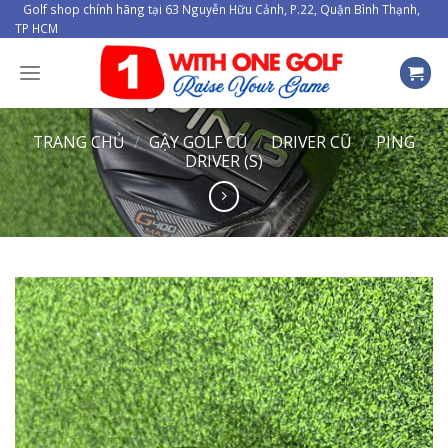
Skip
Golf shop chính hãng tại 63 Nguyễn Hữu Cảnh, P.22, Quận Bình Thạnh,
TP HCM
to
content
TRANG CHỦ
/
GẬY GOLF CŨ
/
DRIVER CŨ
/
PING
DRIVER (S)