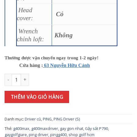
Head
Có
cover:
Wrench
Không
chỉnh loft:
Thường được vận chuyển ngay trong 1-2 ngày!
Cửa hàng :
63 Nguyễn Hữu Cảnh
Gậy Driver PING G400Max 10.5° Alta J CB S số lượng
THÊM VÀO GIỎ HÀNG
Danh mục:
Driver cũ
,
PING
,
PING Driver (S)
Thẻ:
g400max
,
g400maxdriver
,
gay gon nhat
,
Gậy sắt P790
,
gaygolfgiare
,
ping driver
,
pingg400
,
shop golf hcm