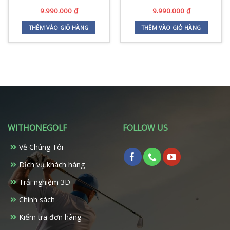
9.990.000
₫
9.990.000
₫
THÊM VÀO GIỎ HÀNG
THÊM VÀO GIỎ HÀNG
0.000 ₫.
WITHONEGOLF
FOLLOW US
Về Chúng Tôi
Dịch vụ khách hàng
Trải nghiệm 3D
Chính sách
Kiểm tra đơn hàng