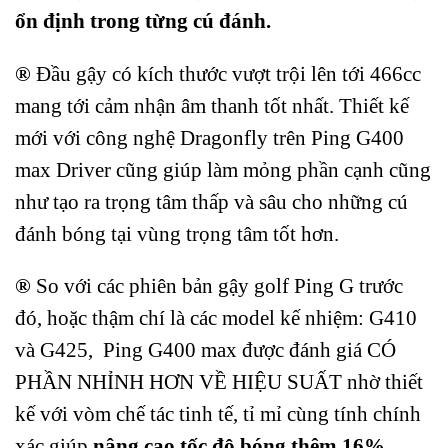
ổn định trong từng cú đánh.
®
Đầu gậy có kích thước vượt trội lên tới 466cc
mang tới cảm nhận âm thanh tốt nhất. Thiết kế
mới với công nghệ Dragonfly trên Ping G400
max Driver cũng giúp làm mỏng phần cạnh cũng
như tạo ra trọng tâm thấp và sâu cho những cú
đánh bóng tại vùng trọng tâm tốt hơn.
®
So với các phiên bản gậy golf Ping G trước
đó, hoặc thậm chí là các model kế nhiệm: G410
và G425, Ping G400 max được đánh giá CÓ
PHẦN NHỈNH HƠN VỀ HIỆU SUẤT nhờ thiết
kế với vòm chế tác tinh tế, tỉ mỉ cùng tính chính
xác giúp
nâng cao tốc độ bóng thêm 16%
.