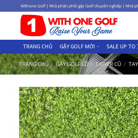
Skip
Withone Golf | Nhà phân phối gậy Golf chuyên nghiệp | Nhà p
to
content
TRANG CHỦ
GẬY GOLF MỚI
SALE UP TO
TRANG CHỦ
/
GẬY GOLF CŨ
/
DRIVER CŨ
/
TAY