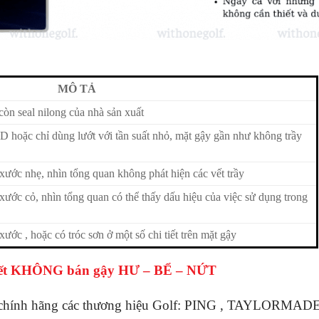
MÔ TẢ
òn seal nilong của nhà sản xuất
D hoặc chỉ dùng lướt với tần suất nhỏ, mặt gậy gần như không trầy
ước nhẹ, nhìn tổng quan không phát hiện các vết trầy
ước cỏ, nhìn tổng quan có thể thấy dấu hiệu của việc sử dụng trong
ớc , hoặc có tróc sơn ở một số chi tiết trên mặt gậy
m kết KHÔNG bán gậy HƯ – BỂ – NỨT
i chính hãng các thương hiệu Golf: PING , TAYLORMA