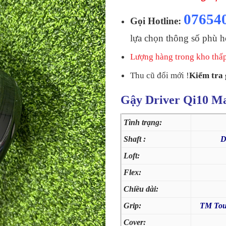
07654
Gọi Hotline:
lựa chọn thông số phù h
Lượng hàng trong kho thấp,
Thu cũ đổi mới !
Kiểm tra 
Gậy Driver Qi10 Ma
Tình trạng:
Shaft :
D
Loft:
Flex:
Chiều dài:
Grip:
TM Tour
Cover: