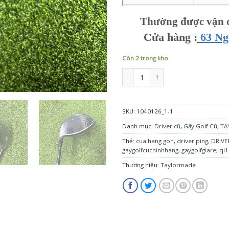
Thường được vận c
Cửa hàng :
63 N
Còn 2 trong kho
Gậy Driver Taylormade Qi10 Max 10
SKU:
1040126_1-1
Danh mục:
Driver cũ
,
Gậy Golf Cũ
,
TA
Thẻ:
cua hang gon
,
driver ping
,
DRIVE
gaygolfcuchinhhang
,
gaygolfgiare
,
qi1
Thương hiệu:
Taylormade