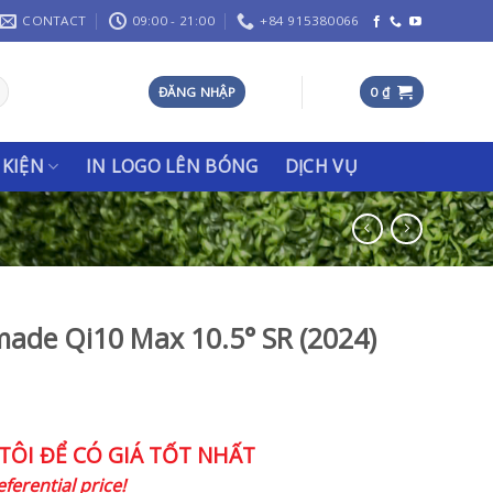
CONTACT
09:00 - 21:00
+84 915380066
ĐĂNG NHẬP
0
₫
 KIỆN
IN LOGO LÊN BÓNG
DỊCH VỤ
made Qi10 Max 10.5° SR (2024)
TÔI ĐỂ CÓ GIÁ TỐT NHẤT
ferential price!