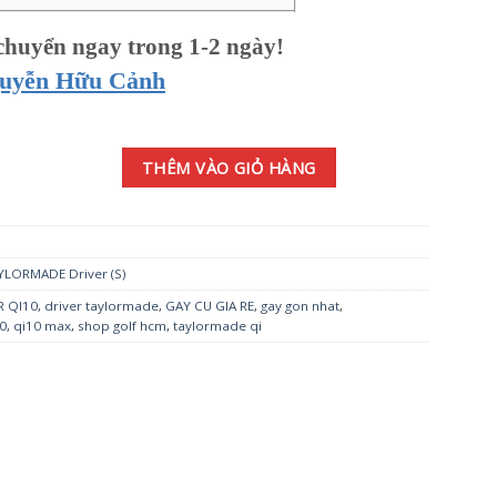
huyển ngay trong 1-2 ngày!
guyễn Hữu Cảnh
.5° SR (2024) số lượng
THÊM VÀO GIỎ HÀNG
YLORMADE Driver (S)
R QI10
,
driver taylormade
,
GAY CU GIA RE
,
gay gon nhat
,
0
,
qi10 max
,
shop golf hcm
,
taylormade qi