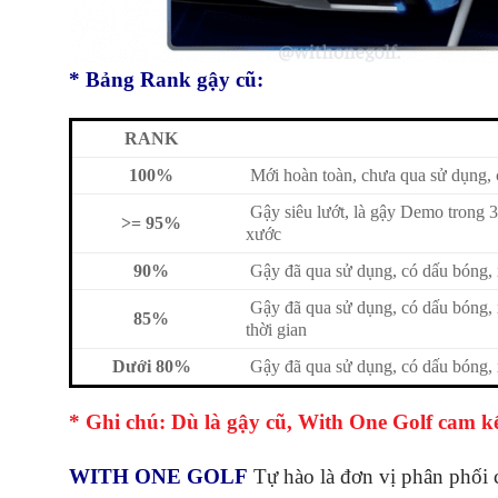
* Bảng Rank gậy cũ:
RANK
100%
Mới hoàn toàn, chưa qua sử dụng, c
Gậy siêu lướt, là gậy Demo trong 3
>= 95%
xước
90%
Gậy đã qua sử dụng, có dấu bóng, x
Gậy đã qua sử dụng, có dấu bóng, x
85%
thời gian
Dưới 80%
Gậy đã qua sử dụng, có dấu bóng, xư
* Ghi chú: Dù là gậy cũ, With One Golf ca
WITH ONE GOLF
Tự hào là đơn vị phân phố