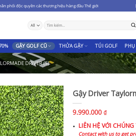
hân phối độc quyền các thương hiệu hàng đầu Thế giới
Tìm
kiếm:
 70%
GẬY GOLF CŨ
THỬA GẬY
TÚI GOLF
PHỤ
LORMADE DRIVER (S)
Gậy Driver Taylor
9.990.000
₫
LIÊN HỆ VỚI CHÚNG 
Contact with us to get pre