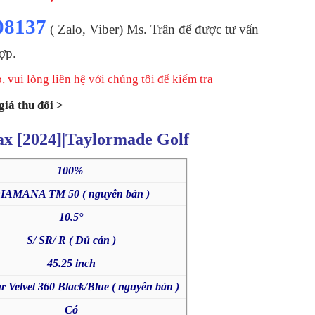
08137
( Zalo, Viber) Ms. Trân để được tư vấn
ợp.
 vui lòng liên hệ với chúng tôi để kiểm tra
giá thu đổi >
x [2024]|
Taylormade
Golf
100%
IAMANA TM 50 ( nguyên bản )
10.5°
S/ SR/ R ( Đủ cán )
45.25 inch
 Velvet 360 Black/Blue ( nguyên bản )
Có