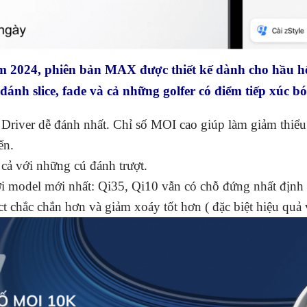
2024, phiên bản MAX được thiết kế dành cho hầu hết
đánh slice, fade và cả những golfer có điểm tiếp xúc 
river dễ đánh nhất. Chỉ số MOI cao giúp làm giảm thiểu 
ển.
 cả với những cú đánh trượt.
với model mới nhất: Qi35, Qi10 vẫn có chỗ đứng nhất định
chắc chắn hơn và giảm xoáy tốt hơn ( đặc biệt hiệu quả vớ