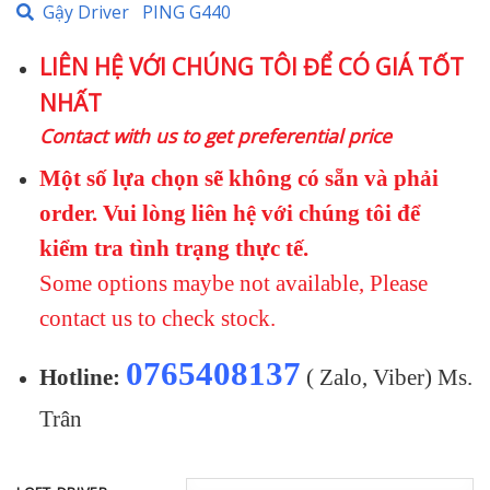
Gậy Driver
PING G440
là:
tại
19.950.000 ₫.
là:
LIÊN HỆ VỚI CHÚNG TÔI ĐỂ CÓ GIÁ TỐT
15.500.000 
NHẤT
Contact with us to get preferential price
Một số lựa chọn sẽ không có sẵn và phải
order. Vui lòng liên hệ với chúng tôi để
kiểm tra tình trạng thực tế.
Some options maybe not available, Please
contact us to check stock.
0765408137
Hotline:
( Zalo, Viber) Ms.
Trân