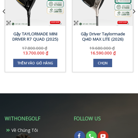
Gậy TAYLORMADE MINI
Gậy Driver Taylormade
DRIVER R7 QUAD (2025)
Qi4D MAX LITE (2026)
17.800.000
₫
19.680.000
₫
Giá
Giá
Giá
Giá
13.700.000
₫
16.590.000
₫
gốc
hiện
gốc
hiện
là:
tại
là:
tại
THÊM VÀO GIỎ HÀNG
CHỌN
17.800.000 ₫.
là:
19.680.000 ₫.
là:
Sản
13.700.000 ₫.
16.590.000 
phẩm
0 ₫.
này
có
nhiều
biến
thể.
Các
WITHONEGOLF
FOLLOW US
tùy
chọn
Về Chúng Tôi
có