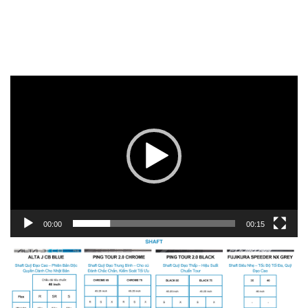
Trình
chơi
Video
00:00
00:15