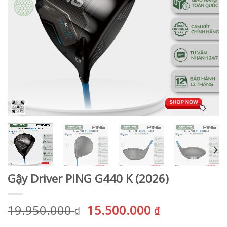
Gậy Driver PING G440 K (2026)
Giá
Giá
19.950.000
15.500.000
₫
₫
gốc
hiện