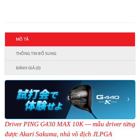
MÔ TẢ
THÔNG TIN BỔ SUNG
ĐÁNH GIÁ (0)
Driver PING G430 MAX 10K — mẫu driver từng
được Akari Sakuma, nhà vô địch JLPGA