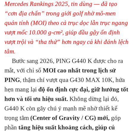
Mercedes Rankings 2025, tin dùng — đã tạo
“cơn địa chấn” trong giới golf nhờ mô-men
quán tính (MOI) theo cả trục dọc lẫn trục ngang
vượt mốc 10.000 g-cm², giúp đầu gậy ổn định
vượt trội và “tha thứ” hơn ngay cả khi đánh lệch
tâm.
Bước sang 2026, PING G440 K được cho ra
mắt, với chỉ số
MOI cao nhất trong lịch sử
PING
, thậm chí vượt qua G430 MAX 10K, hứa
hẹn mang lại
độ ổn định cực đại, giữ hướng tốt
hơn và tối ưu hiệu suất.
Không dừng lại đó,
G440 K còn gây chú ý mạnh mẽ nhờ thiết kế
trọng tâm
(Center of Gravity / CG) mới,
góp
phần
tăng hiệu suất khoảng cách, giúp cú