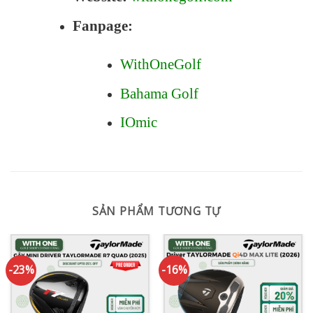
Fanpage:
WithOneGolf
Bahama Golf
IOmic
SẢN PHẨM TƯƠNG TỰ
-23%
-16%