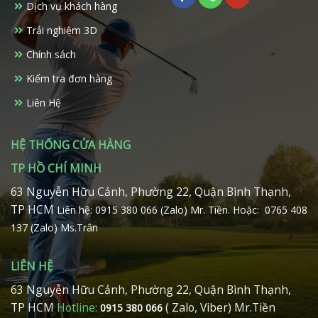
Dịch vụ khách hàng
thể
được
Trải nghiệm 3D
chọn
trên
Chính sách
trang
Kiểm tra đơn hàng
sản
phẩm
Liên Hệ
HỆ THỐNG CỬA HÀNG
TP HỒ CHÍ MINH
63 Nguyễn Hữu Cảnh, Phường 22, Quận Bình Thạnh,
TP HCM
Liên hệ: 0915 380 066 (Zalo) Mr. Tiền.
Hoặc: 0765 408
137 (Zalo) Ms.Trân
LIÊN HỆ
63 Nguyễn Hữu Cảnh, Phường 22, Quận Bình Thạnh,
TP HCM
Hotline:
( Zalo, Viber) Mr.Tiền
0915 380 066