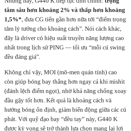
Nhưng nay, G440 K tiếp tục tinh chỉnh:
trọng
tâm sâu hơn khoảng 2% và thấp hơn khoảng
1,5%*
, đưa CG tiến gần hơn nữa tới “điểm trọng
tâm lý tưởng cho khoảng cách”. Nói cách khác,
đây là driver có hiệu suất truyền năng lượng cao
nhất trong lịch sử PING — tối ưu “mỗi cú swing
đều đáng giá”.
Không chỉ vậy, MOI (mô-men quán tính) cao
còn giúp bóng bay thẳng hơn ngay cả khi mishit
(đánh lệch điểm ngọt), nhờ khả năng chống xoay
đầu gậy tốt hơn. Kết quả là khoảng cách và
hướng bóng ổn định, giảm biến động giữa các cú
phát. Với quỹ đạo bay “đều tay” này, G440 K
được kỳ vọng sẽ trở thành lựa chọn mang lại lợi