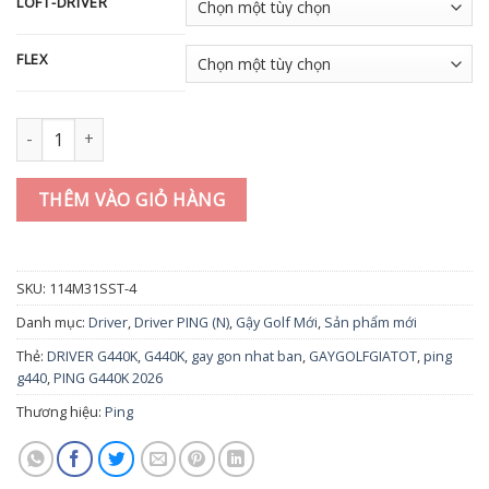
LOFT-DRIVER
FLEX
Gậy Driver PING G440 K (2026) số lượng
THÊM VÀO GIỎ HÀNG
SKU:
114M31SST-4
Danh mục:
Driver
,
Driver PING (N)
,
Gậy Golf Mới
,
Sản phẩm mới
Thẻ:
DRIVER G440K
,
G440K
,
gay gon nhat ban
,
GAYGOLFGIATOT
,
ping
g440
,
PING G440K 2026
Thương hiệu:
Ping