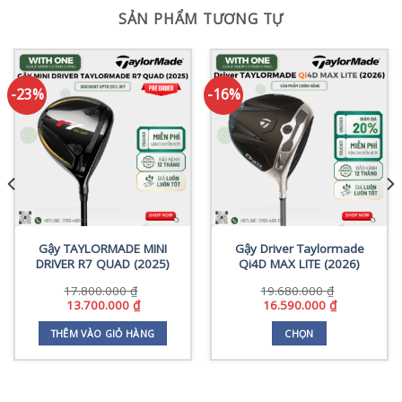
SẢN PHẨM TƯƠNG TỰ
-23%
-16%
Gậy TAYLORMADE MINI
Gậy Driver Taylormade
DRIVER R7 QUAD (2025)
Qi4D MAX LITE (2026)
17.800.000
₫
19.680.000
₫
Giá
Giá
Giá
Giá
13.700.000
₫
16.590.000
₫
gốc
hiện
gốc
hiện
là:
tại
là:
tại
THÊM VÀO GIỎ HÀNG
CHỌN
17.800.000 ₫.
là:
19.680.000 ₫.
là:
Sản
13.700.000 ₫.
16.590.000 
phẩm
0 ₫.
này