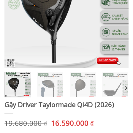
Gậy Driver Taylormade Qi4D (2026)
Giá
Giá
19.680.000
16.590.000
₫
₫
gốc
hiện