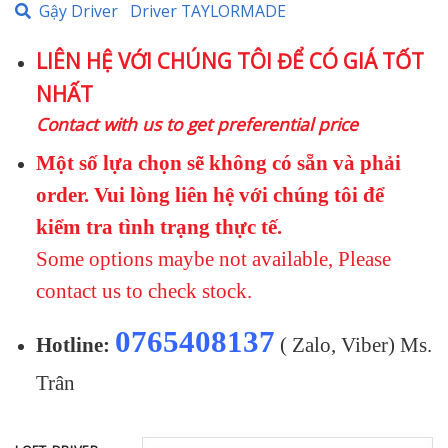
Gậy Driver
Driver TAYLORMADE
là:
tại
19.680.000 ₫.
là:
LIÊN HỆ VỚI CHÚNG TÔI ĐỂ CÓ GIÁ TỐT
16.590.000 
NHẤT
Contact with us to get preferential price
Một số lựa chọn sẽ không có sẵn và phải
order. Vui lòng liên hệ với chúng tôi để
kiểm tra tình trạng thực tế.
Some options maybe not available, Please
contact us to check stock.
0765408137
Hotline:
( Zalo, Viber) Ms.
Trân