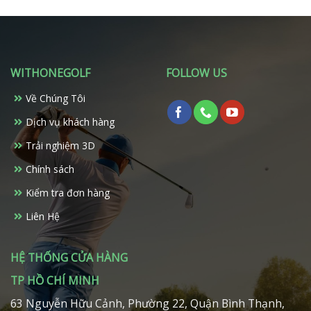
có
nhiều
biến
thể.
Các
WITHONEGOLF
FOLLOW US
tùy
chọn
Về Chúng Tôi
có
Dịch vụ khách hàng
thể
được
Trải nghiệm 3D
chọn
trên
Chính sách
trang
Kiểm tra đơn hàng
sản
phẩm
Liên Hệ
HỆ THỐNG CỬA HÀNG
TP HỒ CHÍ MINH
63 Nguyễn Hữu Cảnh, Phường 22, Quận Bình Thạnh,