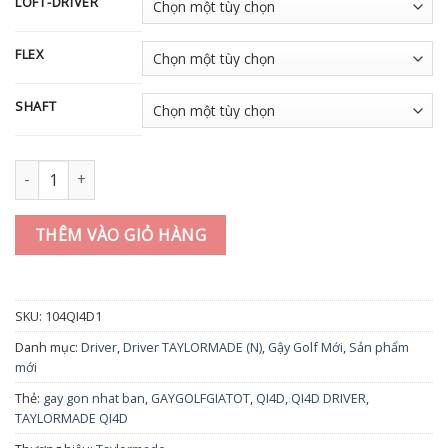
LOFT-DRIVER
FLEX
SHAFT
Gậy Driver Taylormade Qi4D (2026) số lượng
THÊM VÀO GIỎ HÀNG
SKU:
104QI4D1
Danh mục:
Driver
,
Driver TAYLORMADE (N)
,
Gậy Golf Mới
,
Sản phẩm
mới
Thẻ:
gay gon nhat ban
,
GAYGOLFGIATOT
,
QI4D
,
QI4D DRIVER
,
TAYLORMADE QI4D