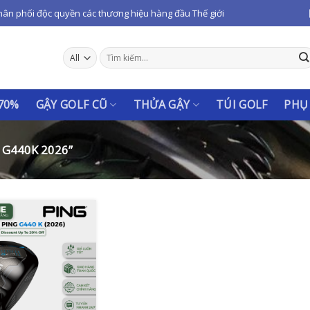
hân phối độc quyền các thương hiệu hàng đầu Thế giới
Tìm
kiếm:
 70%
GẬY GOLF CŨ
THỬA GẬY
TÚI GOLF
PHỤ
G440K 2026”