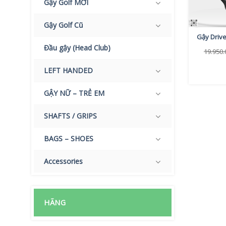
Gậy Golf MỚI
Gậy Golf Cũ
Gậy Drive
Đầu gậy (Head Club)
19.950
LEFT HANDED
GẬY NỮ – TRẺ EM
SHAFTS / GRIPS
BAGS – SHOES
Accessories
HÃNG