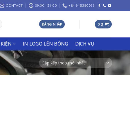
CONTACT
09:00 - 21:00
+84 915380066
ĐĂNG NHẬP
0
₫
 KIỆN
IN LOGO LÊN BÓNG
DỊCH VỤ