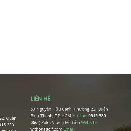
LIÊN HỆ
63 Nguyễn Hữu Cảnh, Phường 22, Quận
Bình Thạnh, TP HCM
Hotline:
0915 380
22, Quận
( Zalo, Viber) Mr.Tiền
Website:
066
0915 380
Email:
withonegolf.com