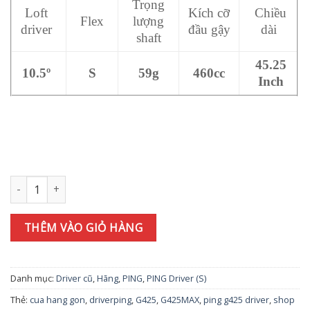
Trọng
Loft
Kích cỡ
Chiều
Flex
lượng
driver
đầu gậy
dài
shaft
45.25
10.5º
S
59g
460cc
Inch
Gậy golf Driver PING G425 Max 10.5 ALTA J CB S số lượng
THÊM VÀO GIỎ HÀNG
Danh mục:
Driver cũ
,
Hãng
,
PING
,
PING Driver (S)
Thẻ:
cua hang gon
,
driverping
,
G425
,
G425MAX
,
ping g425 driver
,
shop