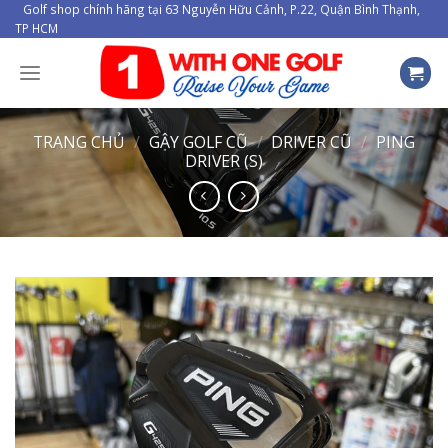
Skip
Golf shop chính hãng tại 63 Nguyễn Hữu Cảnh, P.22, Quận Bình Thạnh,
TP HCM
to
content
TRANG CHỦ
/
GẬY GOLF CŨ
/
DRIVER CŨ
/
PING
DRIVER (S)