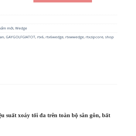
hẩm mới
,
Wedge
ban
,
GAYGOLFGIATOT
,
rtx6
,
rtx6wedge
,
rtxwwedge
,
rtxzipcore
,
shop
u suất xoáy tối đa trên toàn bộ sân gôn, bất