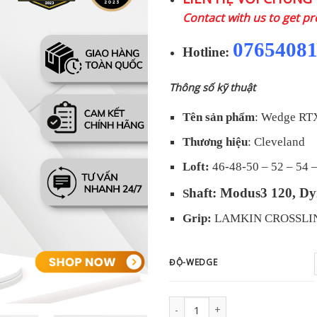
là:
Contact with us to get pr
4.730.00
0765408
Hotline:
Thông số kỹ thuật
Tên sản phẩm
: Wedge RTX
Thương hiệu
: Cleveland
Loft:
46-48-50 – 52 – 54 –
haft: Modus3 120, D
S
Grip:
LAMKIN CROSSLIN
ĐỘ-WEDGE
Gậy golf Wedge CLEVELAND RTX 6 Zi