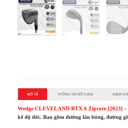
MÔ TẢ
THÔNG TIN BỔ SUNG
ĐÁNH GIÁ
Wedge CLEVELAND RTX 6 Zipcore [2023]
kể độ dốc. Bao gồm đường lăn bóng, đường gồ 