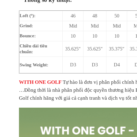
Loft (º):
46
48
50
Grind:
Mid
Mid
Mid
M
Bounce:
10
10
10
Chiều dài tiêu
35.625″
35.625″
35.375″
35.
chuẩn:
D3
D3
D4
Swing Weight:
WITH ONE GOLF
Tự hào là đơn vị phân phối chí
…
Đồng thời là nhà phân phối độc quyền thương hiệ
Golf chính hãng với giá cả cạnh tranh và dịch vụ tốt nh