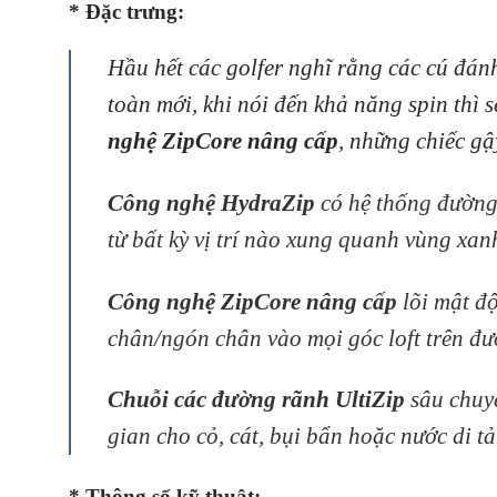
* Đặc trưng:
Hầu hết các golfer nghĩ rằng các cú đán
toàn mới, khi nói đến khả năng spin thì 
nghệ ZipCore nâng cấp
, những chiếc gậ
Công nghệ HydraZip
có hệ thống đường 
từ bất kỳ vị trí nào xung quanh vùng xan
Công nghệ ZipCore nâng cấp
lõi mật đ
chân/ngón chân vào mọi góc loft trên đư
Chuỗi các đường rãnh UltiZip
sâu chuyê
gian cho cỏ, cát, bụi bẩn hoặc nước di t
* Thông số kỹ thuật: