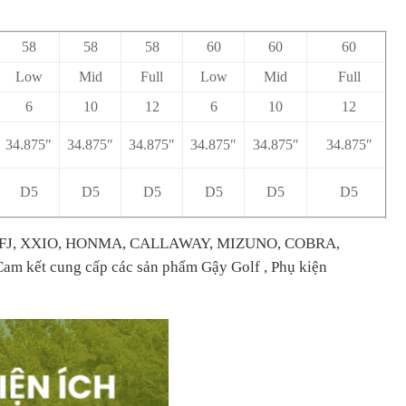
58
58
58
60
60
60
Low
Mid
Full
Low
Mid
Full
6
10
12
6
10
12
34.875″
34.875″
34.875″
34.875″
34.875″
34.875″
D5
D5
D5
D5
D5
D5
IST, FJ, XXIO, HONMA, CALLAWAY, MIZUNO, COBRA,
m kết cung cấp các sản phẩm Gậy Golf , Phụ kiện