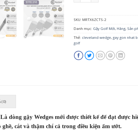
SKU:
MRTX6ZCTS-2
Danh mục:
Gậy Golf Mới
,
Hãng
,
Sản p
Thẻ:
cleveland wedge
,
gay gon nhat 
golf
 (0)
–
Là dòng gậy Wedges mới được thiết kế để đạt được hiệ
ghề, cát và thậm chí cả trong điều kiện ẩm ướt.