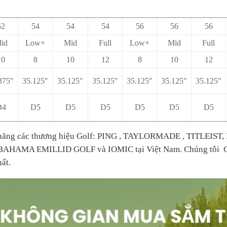
52
54
54
54
56
56
56
id
Low+
Mid
Full
Low+
Mid
Full
10
8
10
12
8
10
12
375″
35.125″
35.125″
35.125″
35.125″
35.125″
35.125″
D4
D5
D5
D5
D5
D5
D5
nh hãng các thương hiệu Golf: PING , TAYLORMADE , TITLE
u BAHAMA EMILLID GOLF và IOMIC tại Việt Nam. Chúng tôi Ca
ất.