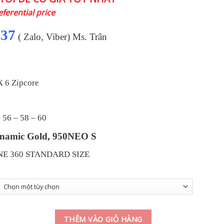
tại
eferential price
0 ₫.
là:
4.025.000 ₫.
137
( Zalo, Viber) Ms. Trân
 6 Zipcore
 56 – 58 – 60
ynamic Gold, 950NEO S
E 360 STANDARD SIZE
pcore - Black satin [2023] số lượng
THÊM VÀO GIỎ HÀNG