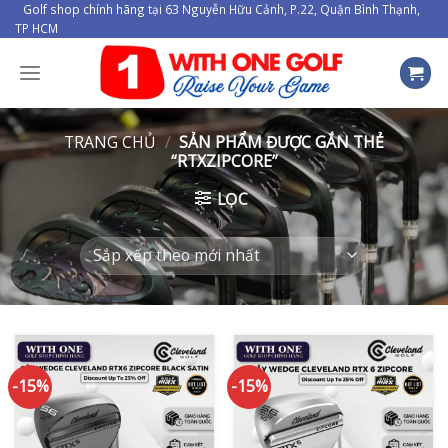
Skip
Golf shop chính hãng tại 63 Nguyễn Hữu Cảnh, P.22, Quận Bình Thạnh,
TP HCM
to
content
TRANG CHỦ
/
SẢN PHẨM ĐƯỢC GẮN THẺ
“RTXZIPCORE”
LỌC
-15%
-15%