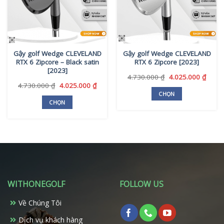
Gậy golf Wedge CLEVELAND
Gậy golf Wedge CLEVELAND
RTX 6 Zipcore – Black satin
RTX 6 Zipcore [2023]
[2023]
Giá
Giá
4.730.000
₫
4.025.000
₫
gốc
hiện
Giá
Giá
4.730.000
₫
4.025.000
₫
là:
tại
gốc
hiện
CHỌN
4.730.000 ₫.
là:
là:
tại
CHỌN
Sản
4.025
4.730.000 ₫.
là:
Sản
phẩm
4.025.000 ₫.
phẩm
này
này
có
có
nhiều
nhiều
biến
biến
thể.
thể.
Các
WITHONEGOLF
FOLLOW US
Các
tùy
tùy
chọn
Về Chúng Tôi
chọn
có
có
Dịch vụ khách hàng
thể