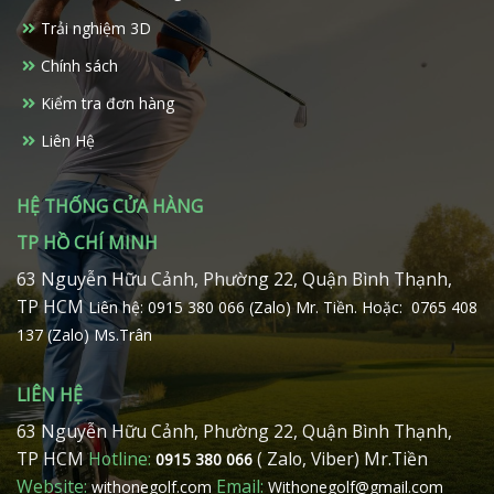
thể
được
Trải nghiệm 3D
được
chọn
chọn
trên
Chính sách
trên
trang
Kiểm tra đơn hàng
trang
sản
sản
phẩm
Liên Hệ
phẩm
HỆ THỐNG CỬA HÀNG
TP HỒ CHÍ MINH
63 Nguyễn Hữu Cảnh, Phường 22, Quận Bình Thạnh,
TP HCM
Liên hệ: 0915 380 066 (Zalo) Mr. Tiền.
Hoặc: 0765 408
137 (Zalo) Ms.Trân
LIÊN HỆ
63 Nguyễn Hữu Cảnh, Phường 22, Quận Bình Thạnh,
TP HCM
Hotline:
( Zalo, Viber) Mr.Tiền
0915 380 066
Website:
Email:
withonegolf.com
Withonegolf@gmail.com