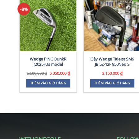
-8%
ade
Wedge PING BunkR
Gậy Wedge Titleist SM9
(2025) Us model
JB 52-12F 950Neo S
Giá
Giá
Giá
00
₫
5.500.000
₫
5.050.000
₫
3.150.000
₫
hiện
gốc
hiện
tại
là:
tại
G
THÊM VÀO GIỎ HÀNG
THÊM VÀO GIỎ HÀNG
0 ₫.
là:
5.500.000 ₫.
là:
3.900.000 ₫.
5.050.000 ₫.