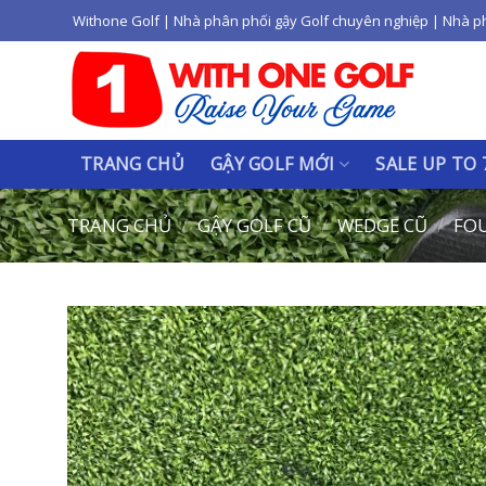
Skip
Withone Golf | Nhà phân phối gậy Golf chuyên nghiệp | Nhà p
to
content
TRANG CHỦ
GẬY GOLF MỚI
SALE UP TO
TRANG CHỦ
/
GẬY GOLF CŨ
/
WEDGE CŨ
/
FOU