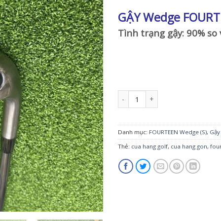
GẬY Wedge FOURT
Tình trạng gậy: 90% so 
Gậy Wedge FOURTEEN DJ-5 56* NS
Danh mục:
FOURTEEN Wedge (S)
,
Gậy
Thẻ:
cua hang golf
,
cua hang gon
,
fou