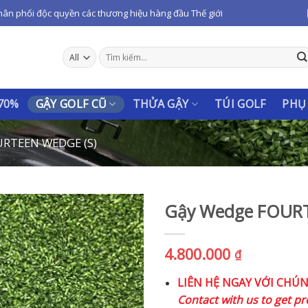
hân phối độc quyền các thương hiệu hàng đầu Thế giới
Tìm
kiếm:
 70%
GẬY GOLF CŨ
THỬA GẬY
TÚI GOLF
PHỤ
RTEEN WEDGE (S)
Gậy Wedge FOURT
4.800.000
₫
LIÊN HỆ NGAY VỚI CHÚ
Contact with us to get pr