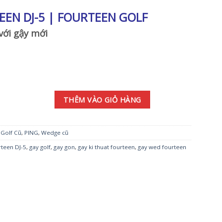
EEN DJ-5
| FOURTEEN GOLF
với gậy mới
PRO TS101W số lượng
THÊM VÀO GIỎ HÀNG
 Golf Cũ
,
PING
,
Wedge cũ
rteen DJ-5
,
gay golf
,
gay gon
,
gay ki thuat fourteen
,
gay wed fourteen