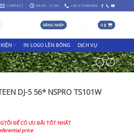
CONTACT
09:00 - 21:00
+84 915380066
ĐĂNG NHẬP
0
₫
 KIỆN
IN LOGO LÊN BÓNG
DỊCH VỤ
EEN DJ-5 56* NSPRO TS101W
NGTÔI ĐỂ CÓ ƯU ĐÃI TỐT NHẤT
eferential price