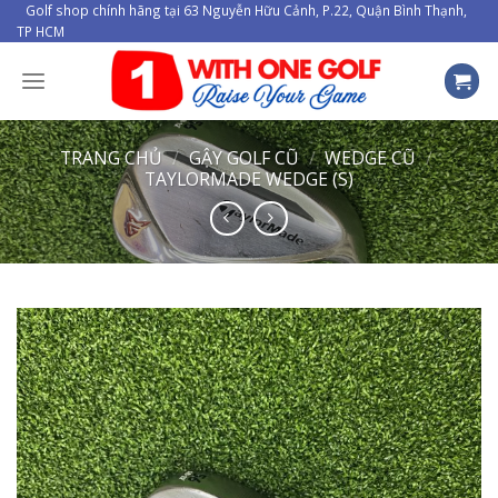
Skip
Golf shop chính hãng tại 63 Nguyễn Hữu Cảnh, P.22, Quận Bình Thạnh,
TP HCM
to
content
TRANG CHỦ
/
GẬY GOLF CŨ
/
WEDGE CŨ
/
TAYLORMADE WEDGE (S)