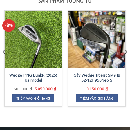
SẢN PHẨM TƯƠNG TỰ
-8%
Wedge PING BunkR (2025)
Gậy Wedge Titleist SM9 JB
Us model
52-12F 950Neo S
Giá
Giá
5.500.000
₫
5.050.000
₫
3.150.000
₫
gốc
hiện
là:
tại
THÊM VÀO GIỎ HÀNG
THÊM VÀO GIỎ HÀNG
5.500.000 ₫.
là:
0.000 ₫.
5.050.000 ₫.