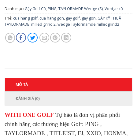
Danh mục:
Gậy Golf Cũ
,
PING
,
TAYLORMADE Wedge (S)
,
Wedge cũ
Thẻ:
cua hang golf
,
cua hang gon
,
gay golf
,
gay gon
,
GẬY KỸ THUẬT
TAYLORMADE
,
milled grind 2
,
wedge Taylormamde milledgrind2
MÔ TẢ
ĐÁNH GIÁ (0)
WITH ONE GOLF
Tự hào là đơn vị phân phối
chính hãng các thương hiệu Golf: PING ,
TAYLORMADE , TITLEIST, FJ, XXIO, HONMA,