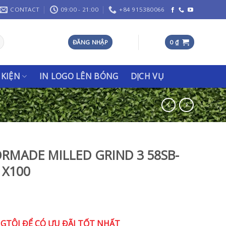
CONTACT
09:00 - 21:00
+84 915380066
ĐĂNG NHẬP
0
₫
 KIỆN
IN LOGO LÊN BÓNG
DỊCH VỤ
RMADE MILLED GRIND 3 58SB-
 X100
NGTÔI ĐỂ CÓ ƯU ĐÃI TỐT NHẤT