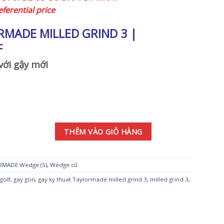
eferential price
RMADE MILLED GRIND 3
|
F
với gậy mới
IND 3 58SB-11* Dynamic Gold X100 số lượng
THÊM VÀO GIỎ HÀNG
RMADE Wedge (S)
,
Wedge cũ
golf
,
gay gon
,
gay ky thuat Taylormade milled grind 3
,
milled grind 3
,