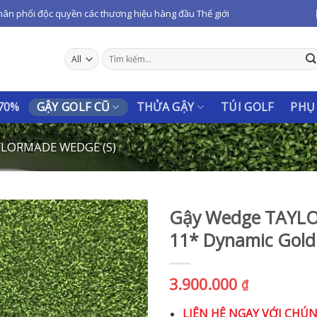
hân phối độc quyền các thương hiệu hàng đầu Thế giới
Tìm
kiếm:
 70%
GẬY GOLF CŨ
THỬA GẬY
TÚI GOLF
PHỤ
LORMADE WEDGE (S)
Gậy Wedge TAYLO
11* Dynamic Gold
3.900.000
₫
LIÊN HỆ NGAY VỚI CHÚ