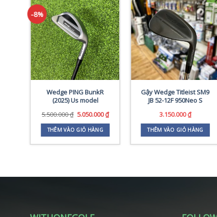
-8%
ade
Wedge PING BunkR
Gậy Wedge Titleist SM9
(2025) Us model
JB 52-12F 950Neo S
Giá
Giá
Giá
00
₫
5.500.000
₫
5.050.000
₫
3.150.000
₫
hiện
gốc
hiện
tại
là:
tại
G
THÊM VÀO GIỎ HÀNG
THÊM VÀO GIỎ HÀNG
0 ₫.
là:
5.500.000 ₫.
là:
3.900.000 ₫.
5.050.000 ₫.