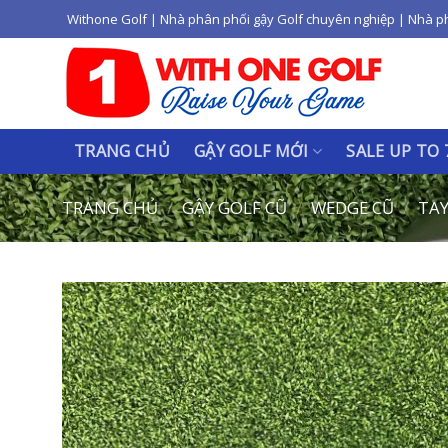
Skip
Withone Golf | Nhà phân phối gậy Golf chuyên nghiệp | Nhà p
to
content
TRANG CHỦ
GẬY GOLF MỚI
SALE UP TO
TRANG CHỦ
/
GẬY GOLF CŨ
/
WEDGE CŨ
/
TAY