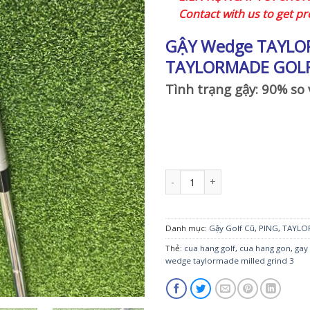
Contact with us to get pr
GẬY Wedge TAYLO
TAYLORMADE GOL
Tình trạng gậy: 90% so 
Gậy Wedge TAYLORMADE MILLED GR
Danh mục:
Gậy Golf Cũ
,
PING
,
TAYLO
Thẻ:
cua hang golf
,
cua hang gon
,
gay 
wedge taylormade milled grind 3