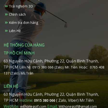
Trải nghiệm 3D
Chính sách
Kiểm tra đơn hàng
Liên Hệ
HỆ THỐNG CỬA HÀNG
TP HỒ CHÍ MINH
63 Nguyễn Hữu Cảnh, Phường 22, Quận Bình Thạnh,
TP HCM
Liên hệ: 0915 380 066 (Zalo) Mr. Tiền.
Hoặc: 0765 408
137 (Zalo) Ms.Trân
LIÊN HỆ
63 Nguyễn Hữu Cảnh, Phường 22, Quận Bình Thạnh,
TP HCM
Hotline:
( Zalo, Viber) Mr.Tiền
0915 380 066
Website:
Email:
withonegolf.com
Withonegolf@gmail.com