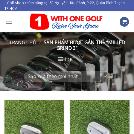
Skip
Golf shop chính hãng tại 63 Nguyễn Hữu Cảnh, P.22, Quận Bình Thạnh,
TP HCM
to
content
TRANG CHỦ
/
SẢN PHẨM ĐƯỢC GẮN THẺ “MILLED
GRIND 3”
LỌC