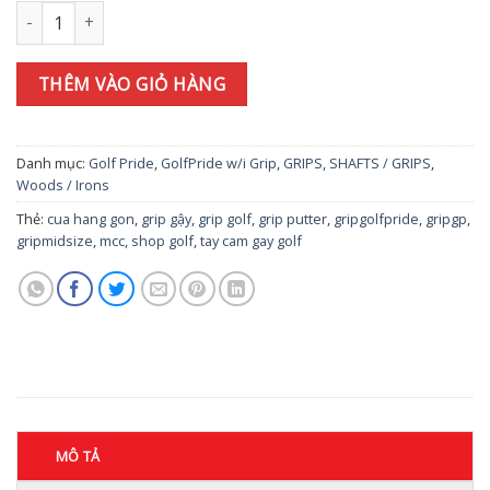
Tay nắm gậy Grip Golf Pride MCC TEAMS Std số lượng
THÊM VÀO GIỎ HÀNG
Danh mục:
Golf Pride
,
GolfPride w/i Grip
,
GRIPS
,
SHAFTS / GRIPS
,
Woods / Irons
Thẻ:
cua hang gon
,
grip gậy
,
grip golf
,
grip putter
,
gripgolfpride
,
gripgp
,
gripmidsize
,
mcc
,
shop golf
,
tay cam gay golf
MÔ TẢ