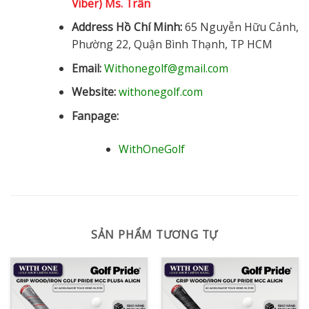
Viber) Ms. Trân
Address Hồ Chí Minh:
65 Nguyễn Hữu Cảnh,
Phường 22, Quận Bình Thạnh, TP HCM
Email:
Withonegolf@gmail.com
Website:
withonegolf.com
Fanpage:
WithOneGolf
SẢN PHẨM TƯƠNG TỰ