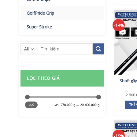
GolfPride Grip
-14%
Super Stroke
Tìm
kiếm:
LỌC THEO GIÁ
Shaft gậy
2.800
Giá
Giá
THÊ
Giá:
270.000 ₫
—
20.400.000 ₫
LỌC
tối
tối
thiểu
đa
-19%