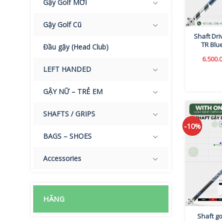
Gậy Golf MỚI
Gậy Golf Cũ
Shaft Dr
TR Blu
Đầu gậy (Head Club)
6.500.
LEFT HANDED
GẬY NỮ – TRẺ EM
SHAFTS / GRIPS
-10%
BAGS – SHOES
Accessories
HÃNG
Shaft go