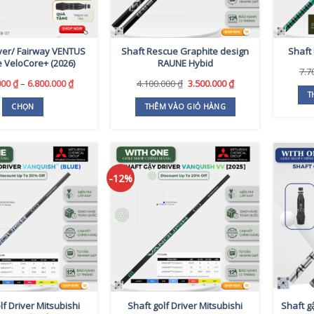
iver/ Fairway VENTUS
Shaft Rescue Graphite design
Shaft 
e VeloCore+ (2026)
RAUNE Hybid
7.7
Khoảng
Giá
Giá
000
₫
–
6.800.000
₫
4.100.000
₫
3.500.000
₫
giá:
gốc
hiện
T
từ
là:
tại
CHỌN
THÊM VÀO GIỎ HÀNG
6.500.000 ₫
4.100.000 ₫.
là:
Sản
đến
3.500.000 ₫.
6.800.000 ₫
phẩm
này
có
-12%
nhiều
biến
thể.
Các
tùy
chọn
có
thể
được
chọn
lf Driver Mitsubishi
Shaft golf Driver Mitsubishi
Shaft g