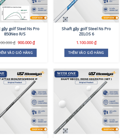
 gậy golf Steel Ns Pro
Shaft gậy golf Steel Ns Pro
850Neo R/S
ZELOS 6
Giá
Giá
100.000
₫
900.000
₫
1.100.000
₫
gốc
hiện
là:
tại
HÊM VÀO GIỎ HÀNG
THÊM VÀO GIỎ HÀNG
1.100.000 ₫.
là:
900.000 ₫.