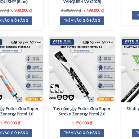
QUISH™ (Blue)
VANQUISH VV (2025)
trên
trang
Giá
Giá
Giá
Giá
.000
₫
6.900.000
₫
8.500.000
₫
7.490.000
₫
sản
gốc
hiện
gốc
hiện
T
là:
tại
là:
tại
phẩm
M VÀO GIỎ HÀNG
THÊM VÀO GIỎ HÀNG
7.700.000 ₫.
là:
8.500.000 ₫.
là:
6.900.000 ₫.
7.490.000 ₫.
ậy Putter Grip Super
Tay nắm gậy Putter Grip Super
Shaft 
Zenergy Pistol 1.0
Stroke Zenergy Pistol 2.0
1.150.000
₫
1.150.000
₫
M VÀO GIỎ HÀNG
THÊM VÀO GIỎ HÀNG
T