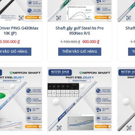
 Driver PING G430Max
Shaft gậy golf Steel Ns Pro
Shaft
10K (JP)
950Neo R/S
Giá
Giá
3.500.000
₫
1.100.000
₫
900.000
₫
1.
gốc
hiện
là:
tại
M VÀO GIỎ HÀNG
THÊM VÀO GIỎ HÀNG
T
1.100.000 ₫.
là:
900.000 ₫.