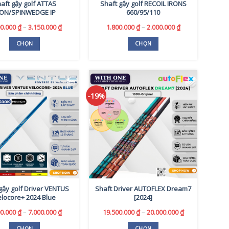
aft gậy golf ATTAS
Shaft gậy golf RECOIL IRONS
RON/SPINWEDGE IP
660/95/110
Khoảng
Khoảng
00.000
₫
–
3.150.000
₫
1.800.000
₫
–
2.000.000
₫
giá:
giá:
từ
từ
CHỌN
CHỌN
2.000.000 ₫
1.800.000 ₫
Sản
Sản
đến
đến
3.150.000 ₫
2.000.000 ₫
phẩm
phẩm
này
này
có
có
-19%
nhiều
nhiều
biến
biến
thể.
thể.
Các
Các
tùy
tùy
chọn
chọn
có
có
thể
thể
được
được
chọn
chọn
gậy golf Driver VENTUS
Shaft Driver AUTOFLEX Dream7
elocore+ 2024 Blue
[2024]
trên
trên
trang
trang
Khoảng
Khoảng
00.000
₫
–
7.000.000
₫
19.500.000
₫
–
20.000.000
₫
sản
sản
giá:
giá:
từ
từ
CHỌN
CHỌN