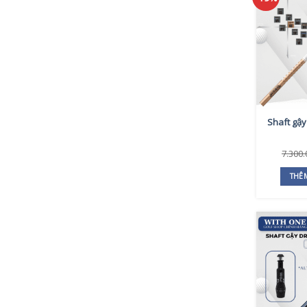
Shaft gậy
7.300
THÊ