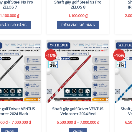
y golf Steel Ns Pro
Shaft gậy golf Steel Ns Pro
Sh
ZELOS 7
ZELOS 8
I
1.100.000
₫
1.100.000
₫
2.0
M VÀO GIỎ HÀNG
THÊM VÀO GIỎ HÀNG
-16%
-16%
y golf Driver VENTUS
Shaft gậy golf Driver VENTUS
Shaft 
core+ 2024 Black
Velocore+ 2024 Red
V
Khoảng
Khoảng
000
₫
–
7.000.000
₫
6.500.000
₫
–
7.000.000
₫
6.5
giá:
giá:
từ
từ
CHỌN
CHỌN