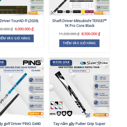
Driver TourAD FI (2026)
Shaft Driver Mitsubishi TENSEI™
1K Pro Core Black
Giá
Giá
00.000
₫
6.000.000
₫
gốc
hiện
Giá
Giá
11.200.000
₫
8.500.000
₫
là:
tại
gốc
hiện
HÊM VÀO GIỎ HÀNG
7.700.000 ₫.
là:
là:
tại
THÊM VÀO GIỎ HÀNG
6.000.000 ₫.
11.200.000 ₫.
là:
8.500.000 ₫.
ậy golf Driver PING G440
Tay nắm gậy Putter Grip Super