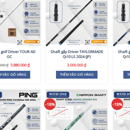
 golf Driver TOUR AD
Shaft gậy Driver TAYLORMADE
Shaft 
GC
Qi10 LS 2024 (JP)
Qi10
Giá
Giá
.000
₫
5.880.000
₫
3.000.000
₫
gốc
hiện
là:
tại
M VÀO GIỎ HÀNG
THÊM VÀO GIỎ HÀNG
T
7.300.000 ₫.
là:
5.880.000 ₫.
-18%
-18%