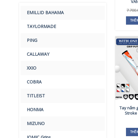
VAN
7.700
EMILLID BAHAMA
THÊ
TAYLORMADE
PING
CALLAWAY
XXIO
COBRA
TITLEIST
Tay nắm g
HONMA
Stroke 
MIZUNO
THÊ
IOMIC Grips