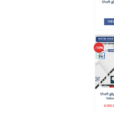
Shaft gậ
THÊ
-16%
Shaft gậ
Velo
6.500.