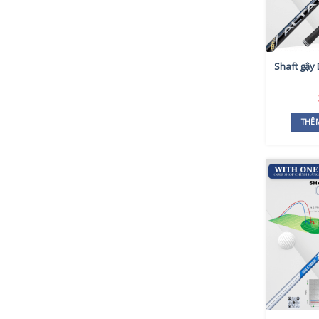
Shaft gậy
THÊ