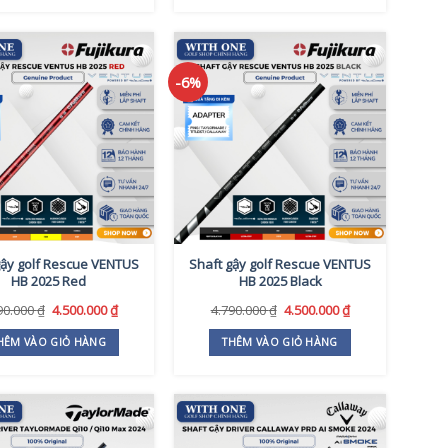
-6%
gậy golf Rescue VENTUS
Shaft gậy golf Rescue VENTUS
HB 2025 Red
HB 2025 Black
Giá
Giá
Giá
Giá
90.000
₫
4.500.000
₫
4.790.000
₫
4.500.000
₫
gốc
hiện
gốc
hiện
là:
tại
là:
tại
HÊM VÀO GIỎ HÀNG
THÊM VÀO GIỎ HÀNG
4.790.000 ₫.
là:
4.790.000 ₫.
là:
4.500.000 ₫.
4.500.000 ₫.