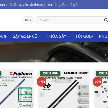
hân phối độc quyền các thương hiệu hàng đầu Thế giới
Tìm
kiếm:
 70%
GẬY GOLF CŨ
THỬA GẬY
TÚI GOLF
PHỤ
-15%
-22%