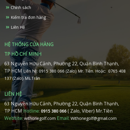
Chính sách
Kiểm tra đơn hàng
Liên Hệ
HỆ THỐNG CỬA HÀNG
TP HỒ CHÍ MINH
63 Nguyễn Hữu Cảnh, Phường 22, Quận Bình Thạnh,
TP HCM
Liên hệ: 0915 380 066 (Zalo) Mr. Tiền.
Hoặc: 0765 408
137 (Zalo) Ms.Trân
LIÊN HỆ
63 Nguyễn Hữu Cảnh, Phường 22, Quận Bình Thạnh,
TP HCM
Hotline:
( Zalo, Viber) Mr.Tiền
0915 380 066
Website:
Email:
withonegolf.com
Withonegolf@gmail.com