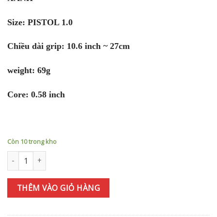
Size: PISTOL 1.0
Chiều dài grip: 10.6 inch ~ 27cm
weight: 69g
Core: 0.58 inch
Còn 10 trong kho
Tay nắm gậy Putter Grip Super Stroke Zenergy Pistol Tour số lượ
THÊM VÀO GIỎ HÀNG