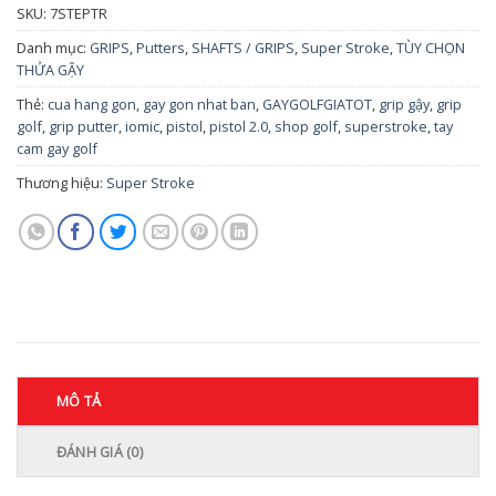
SKU:
7STEPTR
Danh mục:
GRIPS
,
Putters
,
SHAFTS / GRIPS
,
Super Stroke
,
TÙY CHỌN
THỬA GẬY
Thẻ:
cua hang gon
,
gay gon nhat ban
,
GAYGOLFGIATOT
,
grip gậy
,
grip
golf
,
grip putter
,
iomic
,
pistol
,
pistol 2.0
,
shop golf
,
superstroke
,
tay
cam gay golf
Thương hiệu:
Super Stroke
MÔ TẢ
ĐÁNH GIÁ (0)