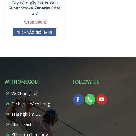
Tay nắm gậy Putter Grip
Super Stroke Zenergy Pistol
2.0
1.150.000
₫
THÊM VÀO GIỎ HÀNG
WITHONEGOLF
FOLLOW US
Về Chúng Tôi
Dịch vụ khách hàng
Trải nghiệm 3D
Chính sách
Kiểm tra đơn hàng