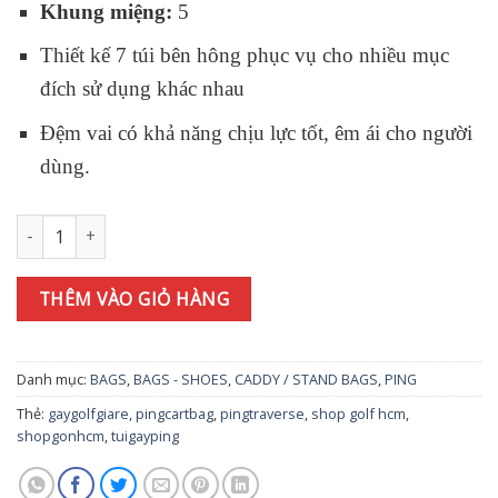
Khung miệng:
5
Thiết kế 7 túi bên hông phục vụ cho nhiều mục
đích sử dụng khác nhau
Đệm vai có khả năng chịu lực tốt, êm ái cho người
dùng.
Túi gậy golf Ping CB-BAG36915 JP SPORT [2023] số lượng
THÊM VÀO GIỎ HÀNG
Danh mục:
BAGS
,
BAGS - SHOES
,
CADDY / STAND BAGS
,
PING
Thẻ:
gaygolfgiare
,
pingcartbag
,
pingtraverse
,
shop golf hcm
,
shopgonhcm
,
tuigayping