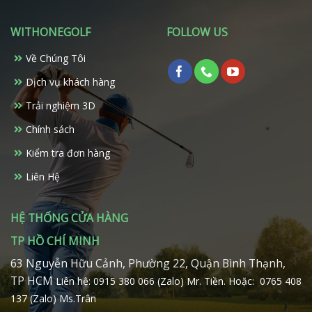
biến
thể.
WITHONEGOLF
FOLLOW US
Các
tùy
Về Chúng Tôi
chọn
có
Dịch vụ khách hàng
thể
Trải nghiệm 3D
được
chọn
Chính sách
trên
Kiểm tra đơn hàng
trang
sản
Liên Hệ
phẩm
HỆ THỐNG CỬA HÀNG
TP HỒ CHÍ MINH
63 Nguyễn Hữu Cảnh, Phường 22, Quận Bình Thạnh,
TP HCM
Liên hệ: 0915 380 066 (Zalo) Mr. Tiền.
Hoặc: 0765 408
137 (Zalo) Ms.Trân