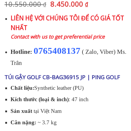
Giá
Giá
10.550.000
8.450.000
₫
₫
gốc
hiện
LIÊN HỆ VỚI CHÚNG TÔI ĐỂ CÓ GIÁ TỐT
là:
tại
NHẤT
10.550.000 ₫.
là:
8.450.000 ₫.
Contact with us to get preferential price
0765408137
Hotline:
( Zalo, Viber) Ms.
Trân
TÚI GẬY GOLF CB-BAG36915 JP | PING GOLF
Chất liệu:
Synthetic leather (PU)
Kích thước (loại & inch)
: 47 inch
Sản xuất
tại Việt Nam
Cân nặng:
~ 3.7 kg