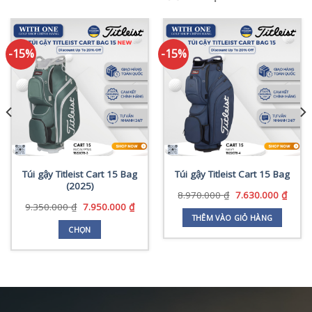
-15%
-15%
Túi gậy Titleist Cart 15 Bag
Túi gậy Titleist Cart 15 Bag
(2025)
Giá
Giá
8.970.000
₫
7.630.000
₫
gốc
hiện
Giá
Giá
9.350.000
₫
7.950.000
₫
là:
tại
gốc
hiện
THÊM VÀO GIỎ HÀNG
8.970.000 ₫.
là:
là:
tại
CHỌN
7.630
9.350.000 ₫.
là:
Sản
0.000 ₫.
7.950.000 ₫.
phẩm
này
có
nhiều